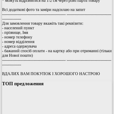
* можуть відрізнятися на 1-2 см через різні партії товару
Всі додаткові фото та заміри надсилаю на запит
-------------------------------------------------- -----------------------------------
---------------
Для замовлення товару вкажіть такі реквізити:
- населений пункт
- прізвище, Імя
- номер телефону
- номер відділення
- адреса одержувача
- бажаний спосіб оплати - на картку або при отриманні (тільки
для Нової пошти)
-------------------------------------------------- -----------------------------------
---------------
ВДАЛИХ ВАМ ПОКУПОК І ХОРОШОГО НАСТРОЮ
ТОП предложения