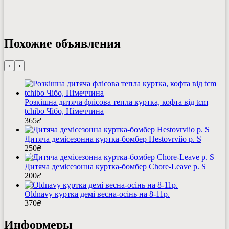
Похожие объявления
‹
›
Розкішна дитяча флісова тепла куртка, кофта від tcm
tchibo Чібо, Німеччина
365
₴
Дитяча демісезонна куртка-бомбер Hestovrviio р. S
250
₴
Дитяча демісезонна куртка-бомбер Chore-Leave р. S
200
₴
Oldnavy куртка демі весна-осінь на 8-11р.
370
₴
Информеры