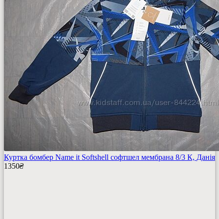
Куртка бомбер Name it Softshell софтшел мембрана 8/3 К, Данія
1350
₴