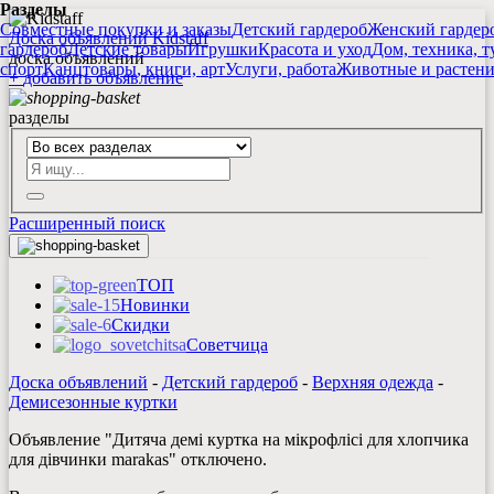
Разделы
Совместные покупки и заказы
Детский гардероб
Женский гардер
Доска объявлений Kidstaff
гардероб
Детские товары
Игрушки
Красота и уход
Дом, техника, т
доска объявлений
спорт
Канцтовары, книги, арт
Услуги, работа
Животные и растен
+
добавить
объявление
разделы
Расширенный поиск
ТОП
Новинки
Скидки
Советчица
Доска объявлений
-
Детский гардероб
-
Верхняя одежда
-
Демисезонные куртки
Объявление "Дитяча демі куртка на мікрофлісі для хлопчика
для дівчинки marakas" отключено.