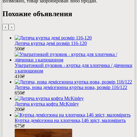
Возможно, товар забронирован либо продан.
Похожие объявления
‹
›
Дитяча куртка демі розмір 116-120
500
₴
Ультратонкий пуховик - куртка для хлопчика / дівчинки
з капюшоном
410
₴
Дитяча, нова демісезонна куртка нова, розмір 116/122
650
₴
Дитяча куртка кофта McKinley
200
₴
Куртка демісезона на хлопчика,146 зріст, маломірить
675
₴