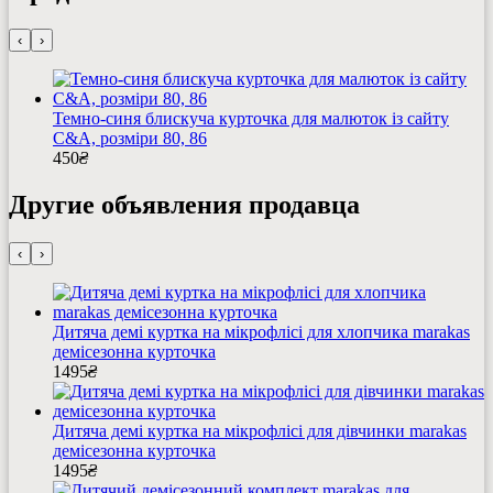
‹
›
Темно-синя блискуча курточка для малюток із сайту
C&A, розміри 80, 86
450
₴
Другие объявления продавца
‹
›
Дитяча демі куртка на мікрофлісі для хлопчика marakas
демісезонна курточка
1495
₴
Дитяча демі куртка на мікрофлісі для дівчинки marakas
демісезонна курточка
1495
₴