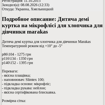
Регистрация: 11.10.2015
Заходил(а): 08.08.2026 (12:33)
Откуда: Украина, Хмельницкий
Подробное описание:
Дитяча демі
куртка на мікрофлісі для хлопчика для
дівчинки marakas
Дитяча демі куртка для хлопчика для дівчинки Marakas
Температурний режим від +10° до -5°
р86\104 - 1275 грн
р116\134 - 1350 грн
р140\152 - 1395 грн
Переваги:
- якісна плащівка;
- наповнювач: Slimtex 100;
- підкладка основи: мікрофліс;
- підкладка рукава: нейлон;
- якісна сертифікована блискавка.
Розмірна сітка: