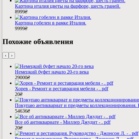
Картина италия цветы на фарфоре, шесть граней.
8999
₴
Картина гобелен в рамке Италия.
9999
₴
Похожие объявления
‹
›
Немецкий буфет начало 20-го века
29000
₴
Хорев - Ремонт и реставрация мебели - . pdf
20
₴
Покупаю антиквариат и предметы коллекционирования.
54636
₴
Все об антиквариате - Миллер Джудит - . pdf
20
₴
Ремонт и реставрация. Руководство - Джонсон Л. - . pdf