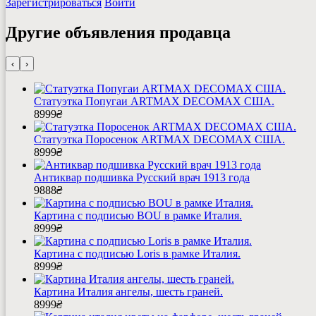
Зарегистрироваться
Войти
Другие объявления продавца
‹
›
Статуэтка Попугаи ARTMAX DECOMAX США.
8999
₴
Статуэтка Поросенок ARTMAX DECOMAX США.
8999
₴
Антиквар подшивка Русский врач 1913 года
9888
₴
Картина с подписью BOU в рамке Италия.
8999
₴
Картина с подписью Loris в рамке Италия.
8999
₴
Картина Италия ангелы, шесть граней.
8999
₴