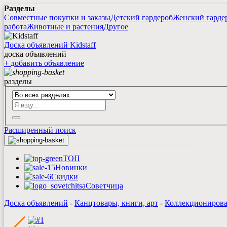
Разделы
Совместные покупки и заказы
Детский гардероб
Женский гарде
работа
Животные и растения
Другое
Доска объявлений Kidstaff
доска объявлений
+
добавить
объявление
разделы
Расширенный поиск
ТОП
Новинки
Скидки
Советчица
Доска объявлений
-
Канцтовары, книги, арт
-
Коллекциониров