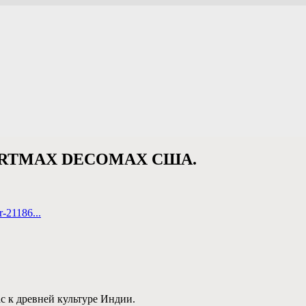
 ARTMAX DECOMAX США.
r-21186...
с к древней культуре Индии.