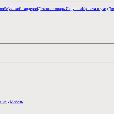
роб
Мужской гардероб
Детские товары
Игрушки
Красота и уход
Дом
ание
-
Мебель