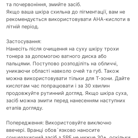
та почервоніння, змийте засіб.
Якщо ваша шкіра схильна до пігментації, вам не
рекомендується використовувати АНА-кислоти в
літній період.
Застосування:
Нанесіть після очищення на суху шкіру трохи
тонера за допомогою ватного диска або
пальцями. Поступово розподіліть на обличчі,
уникаючи області навколо очей та губ. Також
можна використовувати тільки для Т-зони. Дайте
кислотам час попрацювати і за 30 хвилин
продовжуйте рутинний догляд. Якщо шкіра суха,
засіб можна змити перед нанесенням наступних
етапів догляду.
Попередження: Використовуйте виключно
ввечері. Вранці обов´язково наносите
сонцезахисний засіб з SPF не нижче 30+, оскільки