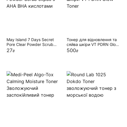
May Island 7 Days Secret
Тонер для відновлення та
Pore Clear Powder Scrub
сяйва шкіри VT PDRN Glow
скраб з АНА ВНА
Toner
27
500
₴
₴
кислотами