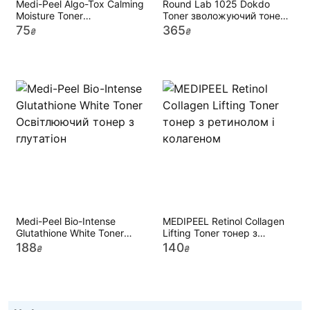
Medi-Peel Algo-Tox Calming
Round Lab 1025 Dokdo
Moisture Toner
Toner зволожуючий тонер
Зволожуючий
з морської водою
75
365
₴
₴
заспокійливий тонер
Medi-Peel Bio-Intense
MEDIPEEL Retinol Collagen
Glutathione White Toner
Lifting Toner тонер з
Освітлюючий тонер з
ретинолом і колагеном
188
140
₴
₴
глутатіон