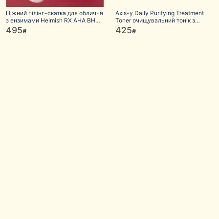
Ніжний пілінг-скатка для обличчя
Axis-y Daily Purifying Treatment
з ензимами Heimish RX AHA BHA
Toner очищувальний тонік з
Enzyme Scrub
кислотами
495
425
₴
₴