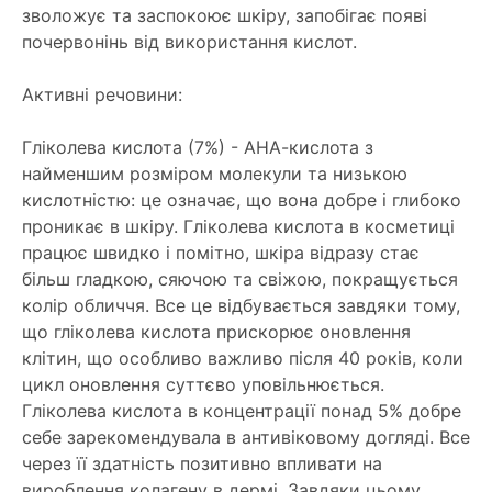
зволожує та заспокоює шкіру, запобігає появі
почервонінь від використання кислот.
Активні речовини:
Гліколева кислота (7%) - АНА-кислота з
найменшим розміром молекули та низькою
кислотністю: це означає, що вона добре і глибоко
проникає в шкіру. Гліколева кислота в косметиці
працює швидко і помітно, шкіра відразу стає
більш гладкою, сяючою та свіжою, покращується
колір обличчя. Все це відбувається завдяки тому,
що гліколева кислота прискорює оновлення
клітин, що особливо важливо після 40 років, коли
цикл оновлення суттєво уповільнюється.
Гліколева кислота в концентрації понад 5% добре
себе зарекомендувала в антивіковому догляді. Все
через її здатність позитивно впливати на
вироблення колагену в дермі. Завдяки цьому