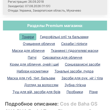
Регистрация: 26.09.2018
Заходил(а): 07.08.2026 (11:51)
Откуда: Украина, Закарпатская область, Мукачево
Разделы Premium магазина
:
Тонери
Гидрофільні олії та бальзами
Очищення обличчя
Скраби і пілінги
Маски для обличчя
Тканинні і гідрогелеві маски
Патчі
Сироватки для обличчя
Крем для обличчя, очей і шиї
Сонцезахисні засоби
Набори косметики
Тональні засоби, пудра
Маска для губ, тінт, бальзам
Засоби для рук, ніг і тіла
Догляд за волоссям
Зубна гігієна
Туш для вій, засоби для брів
Пробники
Різне
Подробное описание:
Cos de Baha GS