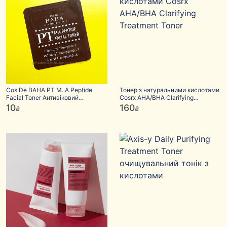
Cos De BAHA PT M. A Peptide
Тонер з натуральними кислотами
Facial Toner Антивіковий
Cosrx AHA/BHA Clarifying
пептидний тонер пробни
Treatment Toner
10
160
₴
₴