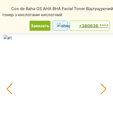
Cos de Baha GS AHA BHA Facial Toner Відлущуючи
тонер з кислотами кислотний
ТОП
Новинки
Скидки
Советчица
Заказать
+380636 ****
Доска объявлений
-
Красота и уход
-
Товары для красоты и здоровья
-
О