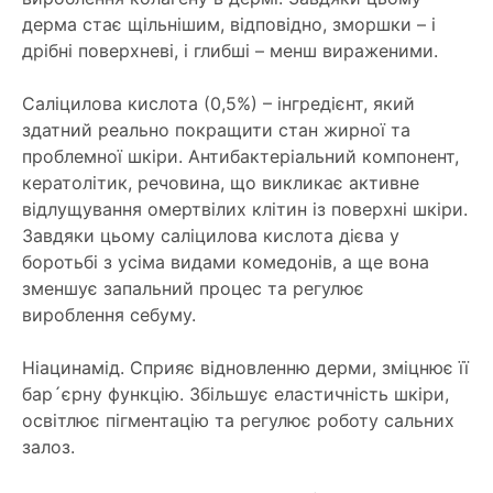
дерма стає щільнішим, відповідно, зморшки – і
дрібні поверхневі, і глибші – менш вираженими.
Саліцилова кислота (0,5%) – інгредієнт, який
здатний реально покращити стан жирної та
проблемної шкіри. Антибактеріальний компонент,
кератолітик, речовина, що викликає активне
відлущування омертвілих клітин із поверхні шкіри.
Завдяки цьому саліцилова кислота дієва у
боротьбі з усіма видами комедонів, а ще вона
зменшує запальний процес та регулює
вироблення себуму.
Ніацинамід. Сприяє відновленню дерми, зміцнює її
бар´єрну функцію. Збільшує еластичність шкіри,
освітлює пігментацію та регулює роботу сальних
залоз.