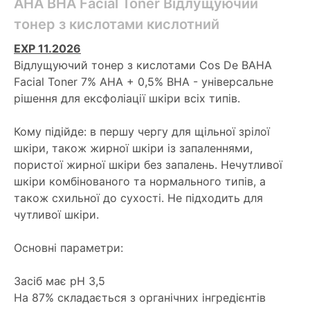
AHA BHA Facial Toner Відлущуючий
тонер з кислотами кислотний
ЕХР 11.2026
Відлущуючий тонер з кислотами Cos De BAHA
Facial Toner 7% AHA + 0,5% BHA - універсальне
рішення для ексфоліації шкіри всіх типів.
Кому підійде: в першу чергу для щільної зрілої
шкіри, також жирної шкіри із запаленнями,
пористої жирної шкіри без запалень. Нечутливої
шкіри комбінованого та нормального типів, а
також схильної до сухості. Не підходить для
чутливої шкіри.
Основні параметри:
Засіб має pH 3,5
На 87% складається з органічних інгредієнтів