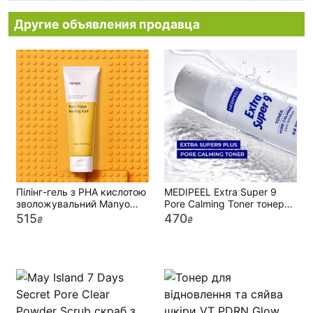
Другие объявления продавца
Пілінг-гель з PHA кислотою
MEDIPEEL Extra Super 9
зволожувальний Manyo
Pore Calming Toner тонер
Pure Aqua Peeling Gel
для обличчя що звужує
515
470
₴
₴
пори