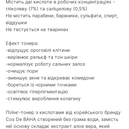
Містить дві кислоти в робочих концентраціях -
гліколеву (7%) та саліцилову (0,5%)
Не містить парабени, барвники, сульфати, спирт,
віддушки
Не тестується на тваринах
Ефект тонера:
-відлущує ороговілі клітини
-вирівнює рельєф та тон шкіри
-нормалізує роботу сальних залоз
-очищує пори
-зменшує акне та відкриває комедони
-бореться із чорними точками
-освітлює гіперпігментацію
-стимулює вироблення колагену
Пілінг-тонер з кислотами від корейського бренду
Cos De BAHA створений без грама води, замість
неї основу складає екстракт алое вера, який