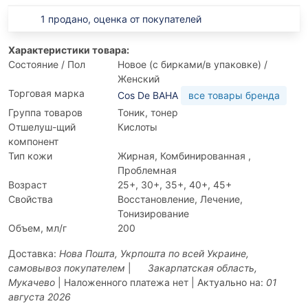
1 продано, оценка от покупателей
Характеристики товара:
Состояние / Пол
Новое (с бирками/в упаковке) /
Женский
Торговая марка
Cos De BAHA
все товары бренда
Группа товаров
Тоник, тонер
Отшелуш-щий
Кислоты
компонент
Тип кожи
Жирная, Комбинированная ,
Проблемная
Возраст
25+, 30+, 35+, 40+, 45+
Свойства
Восстановление, Лечение,
Тонизирование
Объем, мл/г
200
Доставка:
Нова Пошта, Укрпошта по всей Украине,
самовывоз покупателем
|
Закарпатская область,
Мукачево
| Наложенного платежа нет | Актуально на:
01
августа 2026