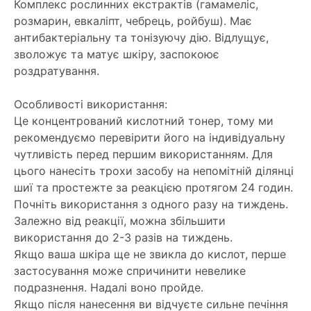
Комплекс рослинних екстрактів (гамамеліс,
розмарин, евкаліпт, чебрець, ройбуш). Має
антибактеріальну та тонізуючу дію. Відлущує,
зволожує та матує шкіру, заспокоює
роздратування.
Особливості використання:
Це концентрований кислотний тонер, тому ми
рекомендуємо перевірити його на індивідуальну
чутливість перед першим використанням. Для
цього нанесіть трохи засобу на непомітній ділянці
шиї та простежте за реакцією протягом 24 годин.
Почніть використання з одного разу на тиждень.
Залежно від реакції, можна збільшити
використання до 2-3 разів на тиждень.
Якщо ваша шкіра ще не звикла до кислот, перше
застосування може спричинити невелике
подразнення. Надалі воно пройде.
Якщо після нанесення ви відчуєте сильне печіння