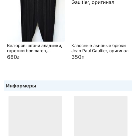
Велюрові штани аладинки,
Классные льняные брюки
гаремки bonmarch,
Jean Paul Gaultier, оригинал
великий розмір
680
350
₴
₴
Информеры