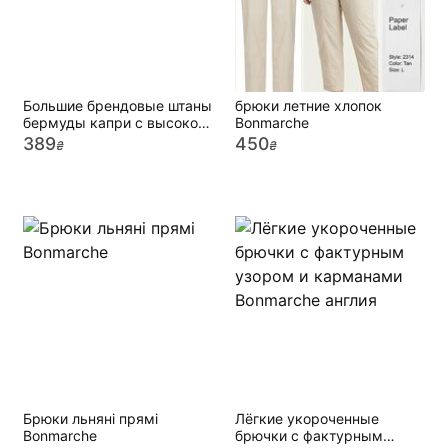
Большие брендовые штаны
брюки летние хлопок
бермуды капри с высокой
Bonmarche
талией Bonmarche, 22
389
450
₴
₴
размер
Брюки льняні прямі
Лёгкие укороченные
Bonmarche
брючки с фактурным