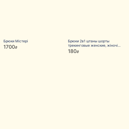
Брюки Містері
Брюки 2в1 штаны шорты
трекинговые женские, жіночі
1700
₴
штани шорти
180
₴