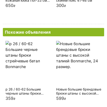
кожаная юбка Пот-33 см
скинни пояс 41-46 см
натуральная кожа США
650
300
₴
₴
Похожие объявления
р 26 / 60-62 Большие
Новые большие брендовые
черные штаны брюки
брюки штаны с высокой
стрейчевые батал
талией Bonmarche, 24
359
599
₴
₴
Bonmarche
размер.