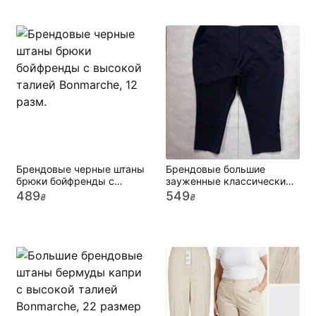
Брендовые черные штаны
Брендовые большие
брюки бойфренды с
зауженные классические
высокой талией
штаны брюки Bonmarche,
489
549
₴
₴
Bonmarche, 12 pазм.
24 размер.