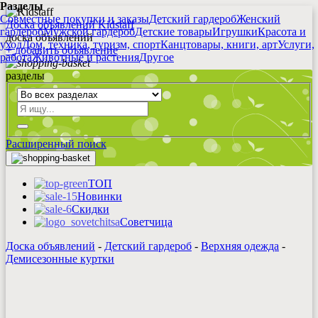
Разделы
Совместные покупки и заказы
Детский гардероб
Женский
Доска объявлений Kidstaff
гардероб
Мужской гардероб
Детские товары
Игрушки
Красота и
доска объявлений
уход
Дом, техника, туризм, спорт
Канцтовары, книги, арт
Услуги,
+
добавить
объявление
работа
Животные и растения
Другое
разделы
Расширенный поиск
ТОП
Новинки
Скидки
Советчица
Доска объявлений
-
Детский гардероб
-
Верхняя одежда
-
Демисезонные куртки