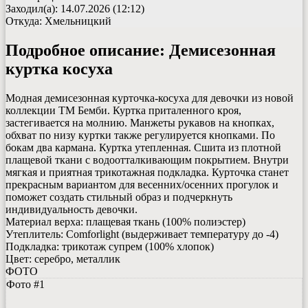
Заходил(а): 14.07.2026 (12:12)
Откуда: Хмельницкий
Подробное описание:
Демисезонная
куртка косуха
Модная демисезонная курточка-косуха для девочки из новой
коллекции ТМ Бемби. Куртка приталенного кроя,
застегивается на молнию. Манжеты рукавов на кнопках,
обхват по низу куртки также регулируется кнопками. По
бокам два кармана. Куртка утепленная. Сшита из плотной
плащевой ткани с водоотталкивающим покрытием. Внутри
мягкая и приятная трикотажная подкладка. Курточка станет
прекрасным вариантом для весенних/осенних прогулок и
поможет создать стильный образ и подчеркнуть
индивидуальность девочки.
Материал верха: плащевая ткань (100% полиэстер)
Утеплитель: Comforlight (выдерживает температуру до -4)
Подкладка: трикотаж супрем (100% хлопок)
Цвет: серебро, металлик
ФОТО
Фото #1