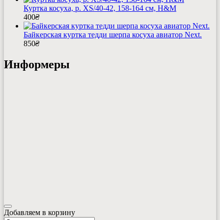
Куртка косуха, р. XS/40-42, 158-164 см, H&M
400
₴
Байкерская куртка тедди шерпа косуха авиатор Next.
850
₴
Информеры
Добавляем в корзину