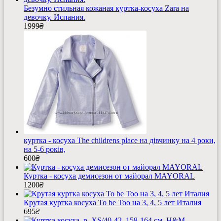
Безумно стильная кожаная куртка-косуха Zara на
девочку. Испания.
1999
₴
куртка - косуха The childrens place на дівчинку на 4 роки,
на 5-6 років,
600
₴
Куртка - косуха демисезон от майорал MAYORAL
1200
₴
Крутая куртка косуха To be Too на 3, 4, 5 лет Италия
695
₴