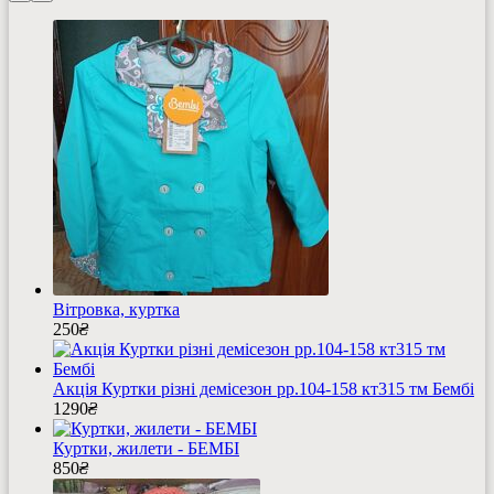
Вітровка, куртка
250
₴
Акція Куртки різні демісезон рр.104-158 кт315 тм Бембі
1290
₴
Куртки, жилети - БЕМБІ
850
₴