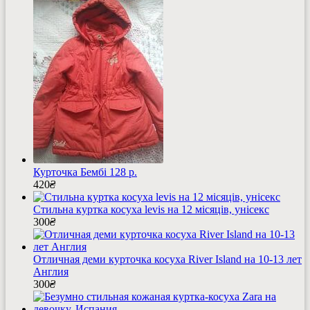
Курточка Бембі 128 р.
420
₴
Стильна куртка косуха levis на 12 місяців, унісекс
300
₴
Отличная деми курточка косуха River Island на 10-13 лет
Англия
300
₴