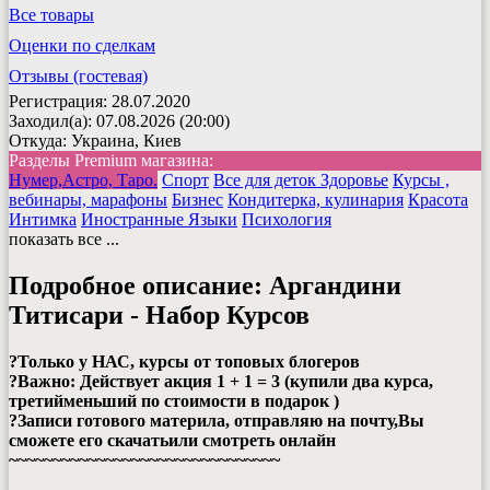
Все товары
Оценки по сделкам
Отзывы (гостевая)
Регистрация: 28.07.2020
Заходил(а): 07.08.2026 (20:00)
Откуда: Украина, Киев
Разделы Premium магазина
:
Нумер,Астро, Таро.
Спорт
Все для деток
Здоровье
Курсы ,
вебинары, марафоны
Бизнес
Кондитерка, кулинария
Красота
Интимка
Иностранные Языки
Психология
показать все ...
Подробное описание:
Аргандини
Титисари - Набор Курсов
?
Только у НАС, курсы от топовых блогеров
?
Важно: Действует акция 1 + 1 = 3 (купили два курса,
третийменьший по стоимости в подарок )
?
Записи готового материла, отправляю на почту,Вы
сможете его скачатьили смотреть онлайн
~~~~~~~~~~~~~~~~~~~~~~~~~~~~~~~