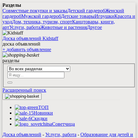
Разделы
Совместные покупки и заказы
Детский гардероб
Женский
гардероб
Мужской гардероб
Детские товары
Игрушки
Красота и
уход
Дом, техника, туризм, спорт
Канцтовары, книги,
арт
Услуги, работа
Животные и растения
Другое
Доска объявлений Kidstaff
доска объявлений
+
добавить
объявление
разделы
Расширенный поиск
ТОП
Новинки
Скидки
Советчица
Доска объявлений
-
Услуги, работа
-
Образование для детей и