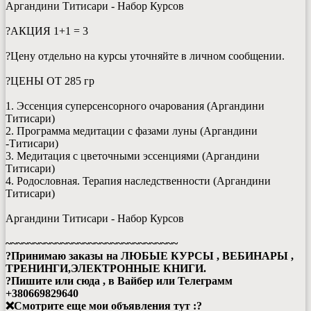
Аргандини Титисари - Набор Курсов
?АКЦИЯ 1+1 = 3
?Цену отдельно на курсы уточняйте в личном сообщении.
?ЦЕНЫ ОТ 285 гр
1. Эссенция суперсенсорного очарования (Аргандини
Титисари)
2. Программа медитации с фазами луны (Аргандини
-Титисари)
3. Медитация с цветочными эссенциями (Аргандини
Титисари)
4. Родословная. Терапия наследственности (Аргандини
Титисари)
Аргандини Титисари - Набор Курсов
~~~~~~~~~~~~~~~~~~~~~~~~~~~~~~~
?
Принимаю заказы на ЛЮБЫЕ КУРСЫ , ВЕБИНАРЫ ,
ТРЕНИНГИ,ЭЛЕКТРОННЫЕ КНИГИ.
?
Пишите или сюда , в Вайбер или Телеграмм
+380669829640
❌
Смотрите еще мои объявления тут :
?