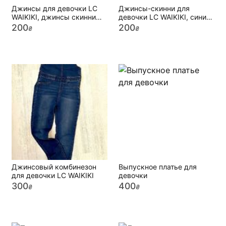
Джинсы для девочки LC
Джинсы-скинни для
WAIKIKI, джинсы скинни
девочки LC WAIKIKI, синие
синие
джинсы с лампасами
200
200
₴
₴
Джинсовый комбинезон
Выпускное платье для
для девочки LC WAIKIKI
девочки
300
400
₴
₴