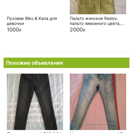
Пуховик Biko & Kana для
Пальто женское Raslov,
девочки
пальто лимонного цвета,
пальто оверсайз
1000
2000
₴
₴
Похожие объявления