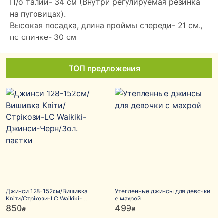
П/о талии- 34 см (Внутри регулируемая резинка
на пуговицах).
Высокая посадка, длина проймы спереди- 21 см.,
по спинке- 30 см
ТОП предложения
Джинси 128-152см/Вишивка
Утепленные джинсы для девочки
Квіти/Стрікози-LC Waikiki-
с махрой
Джинси-Черн/Зол. паєтки
850
499
₴
₴