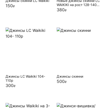
Джинсы скинни LC Waikiki
Новые джинсы скинни LC
WAIKIKI на рост 128-140
150
₴
см.
380
₴
Джинсы LC Waikiki 104-
Джинсы скинни
110р
500
₴
300
₴