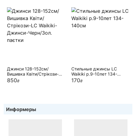
Джинси 128-152см/
Стильные джинсы LC
Вишивка Квіти/Стрікози-LC
Waikiki р.9-10лет 134-
Waikiki- Джинси-Черн/Зол.
140см
850
170
₴
₴
паєтки
Информеры