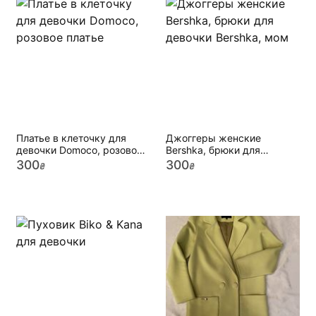
Платье в клеточку для
Джоггеры женские
девочки Domoco, розовое
Bershka, брюки для
платье
девочки Bershka, мом
300
300
₴
₴