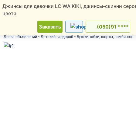
Джинсы для девочки LC WAIKIKI, джинсы-скинни серо
цвета
ТОП
Новинки
Скидки
Советчица
Заказать
(050)91 ****
Доска объявлений
-
Детский гардероб
-
Брюки, юбки, шорты, комбинезо