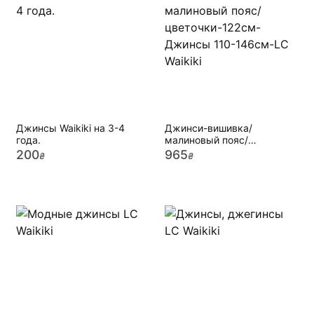
Джинсы Waikiki на 3-4
Джинси-вишивка/
года.
малиновый пояс/
цветочки-122см-Джинсы
200
965
₴
₴
110-146см-LC Waikikі