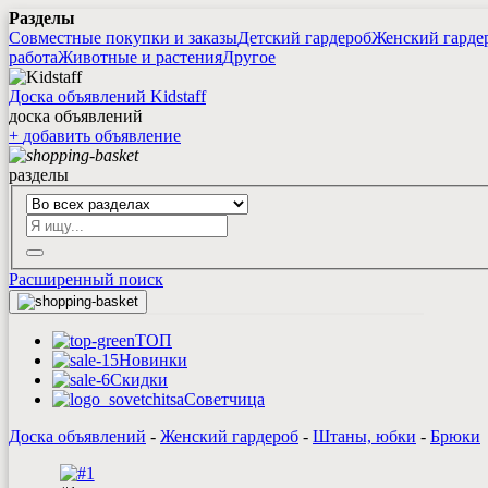
Разделы
Совместные покупки и заказы
Детский гардероб
Женский гарде
работа
Животные и растения
Другое
Доска объявлений Kidstaff
доска объявлений
+
добавить
объявление
разделы
Расширенный поиск
ТОП
Новинки
Скидки
Советчица
Доска объявлений
-
Женский гардероб
-
Штаны, юбки
-
Брюки