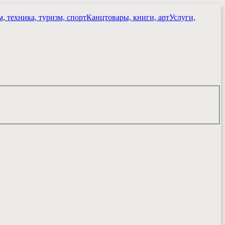
, техника, туризм, спорт
Канцтовары, книги, арт
Услуги,