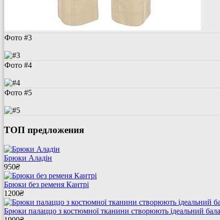
Фото #3
Фото #4
Фото #5
ТОП предложения
Брюки Аладін
950
₴
Брюки без ременя Кантрі
1200
₴
Брюки палаццо з костюмної тканини створюють ідеальний бала
1900
₴