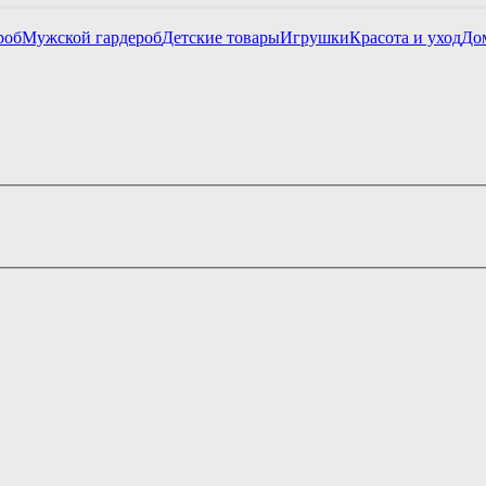
роб
Мужской гардероб
Детские товары
Игрушки
Красота и уход
Дом