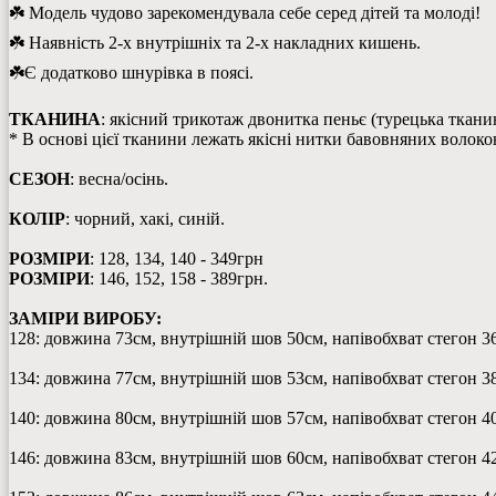
☘️ Модель чудово зарекомендувала себе серед дітей та молоді!
☘️ Наявність 2-х внутрішніх та 2-х накладних кишень.
☘️Є додатково шнурівка в поясі.
ТКАНИНА
: якісний трикотаж двонитка пеньє (турецька ткани
* В основі цієї тканини лежать якісні нитки бавовняних волокон
СЕЗОН
: весна/осінь.
КОЛІР
: чорний, хакі, синій.
РОЗМІРИ
: 128, 134, 140 - 349грн
РОЗМІРИ
: 146, 152, 158 - 389грн.
ЗАМІРИ ВИРОБУ:
128: довжина 73см, внутрішній шов 50см, напівобхват стегон 3
134: довжина 77см, внутрішній шов 53см, напівобхват стегон 3
140: довжина 80см, внутрішній шов 57см, напівобхват стегон 4
146: довжина 83см, внутрішній шов 60см, напівобхват стегон 4