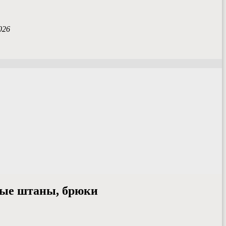
026
вные штаны, брюки