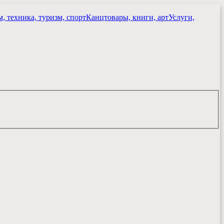
, техника, туризм, спорт
Канцтовары, книги, арт
Услуги,