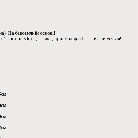
на). На бавовняній основі!
. Тканина міцна, гладка, приємна до тіла. Не скочується!
6см
8см
0см
2см