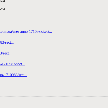
4см
6см.
f.com.ua/user-anno-1710983/sect...
3/sect...
/sect...
-1710983/sect...
no-1710983/sect...