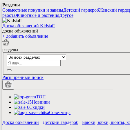
Разделы
Совместные покупки и заказы
Детский гардероб
Женский гарде
работа
Животные и растения
Другое
Доска объявлений Kidstaff
доска объявлений
+
добавить
объявление
разделы
Расширенный поиск
ТОП
Новинки
Скидки
Советчица
Доска объявлений
-
Детский гардероб
-
Брюки, юбки, шорты, 