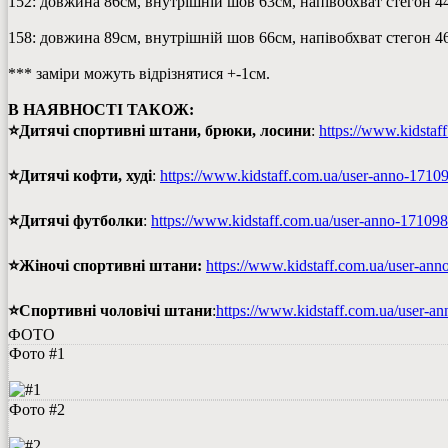
152: довжина 86см, внутрішній шов 63см, напівобхват стегон 4
158: довжина 89см, внутрішній шов 66см, напівобхват стегон 4
*** заміри можуть відрізнятися +-1см.
В НАЯВНОСТІ ТАКОЖ:
⭐Дитячі спортивні штани, брюки, лосини
:
https://www.kidstaf
⭐Дитячі кофти, худі
:
https://www.kidstaff.com.ua/user-anno-171098
⭐Дитячі футболки
:
https://www.kidstaff.com.ua/user-anno-1710983
⭐Жіночі спортивні штани:
https://www.kidstaff.com.ua/user-anno
⭐Спортивні чоловічі штани
:
https://www.kidstaff.com.ua/user-an
ФОТО
Фото #1
Фото #2