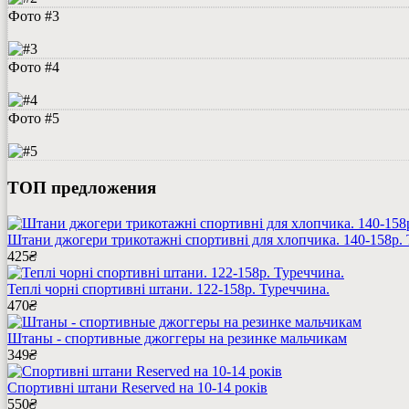
Фото #3
Фото #4
Фото #5
ТОП предложения
Штани джогери трикотажні спортивні для хлопчика. 140-158р. 
425
₴
Теплі чорні спортивні штани. 122-158р. Туреччина.
470
₴
Штаны - спортивные джоггеры на резинке мальчикам
349
₴
Спортивні штани Reserved на 10-14 років
550
₴