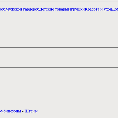
роб
Мужской гардероб
Детские товары
Игрушки
Красота и уход
Дом
комбинезоны
-
Штаны