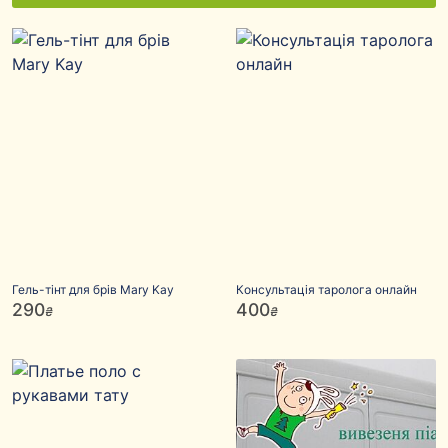
Гель-тінт для брів Mary Kay
Консультація таролога онлайн
290
400
₴
₴