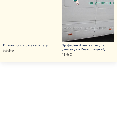
Платье поло с рукавами тату
Професійний вивіз хламу та
утилізація в Києві. Швидкий,
559
₴
надійний вивіз
1050
₴