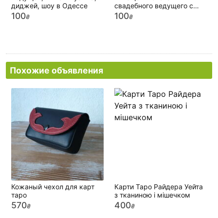
диджей, шоу в Одессе
свадебного ведущего с
музыкой - Вам сюда
100
100
₴
₴
Похожие объявления
Кожаный чехол для карт
Карти Таро Райдера Уейта
таро
з тканиною і мішечком
570
400
₴
₴