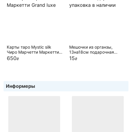
Карты таро Mystic silk
Мешочки из органзы,
Чиро Марчетти Маркетти
13на18см подарочная
Grand luxe
упаковка в наличии
650
15
₴
₴
Информеры