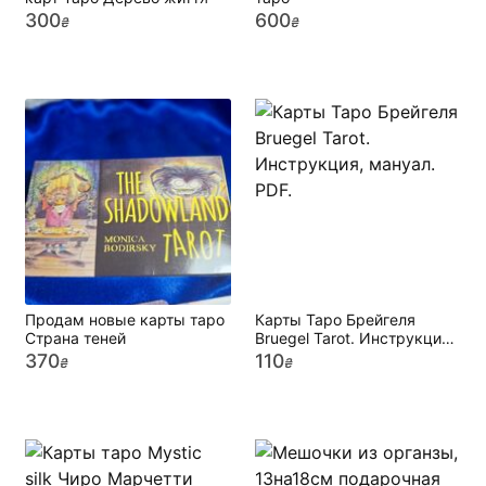
300
600
₴
₴
Продам новые карты таро
Карты Таро Брейгеля
Страна теней
Bruegel Tarot. Инструкция,
мануал. PDF.
370
110
₴
₴