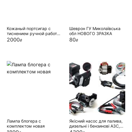
Кожаный портсигар с
Шеврон ГУ Миколаївська
тиснением ручной работы.
обл НОВОГО ЗРАЗКА
Ваши размеры, ручной
2000
80
₴
₴
шов
Лампа блогера с
Якісний насос для палива,
комплектом новая
дизельні і бензинові АЗС,
масло адблю Італія