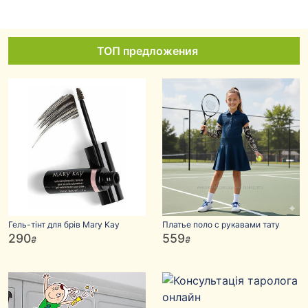
ТОП предложения
Гель-тінт для брів Mary Kay
Платье поло с рукавами тату
290
559
₴
₴