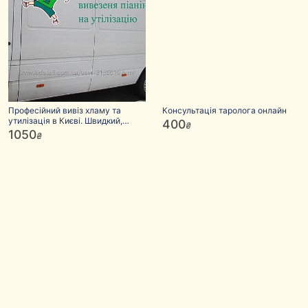
Професійний вивіз хламу та
Консультація таролога онлайн
утилізація в Києві. Швидкий,
400
₴
надійний вивіз
1050
₴