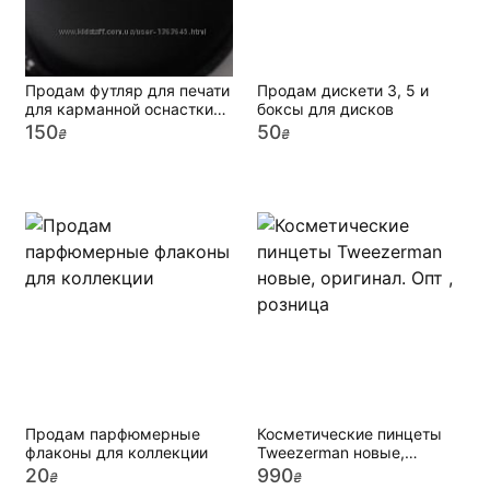
Продам футляр для печати
Продам дискети 3, 5 и
для карманной оснастки
боксы для дисков
Porsche
150
50
₴
₴
Продам парфюмерные
Косметические пинцеты
флаконы для коллекции
Tweezerman новые,
оригинал. Опт , розница
20
990
₴
₴