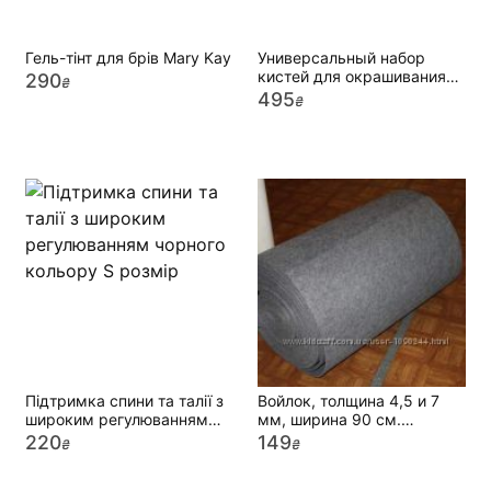
Гель-тінт для брів Mary Kay
Универсальный набор
кистей для окрашивания
290
₴
Framar
495
₴
Підтримка спини та талії з
Войлок, толщина 4,5 и 7
широким регулюванням
мм, ширина 90 см.
чорного кольору S розмір
Украина
220
149
₴
₴