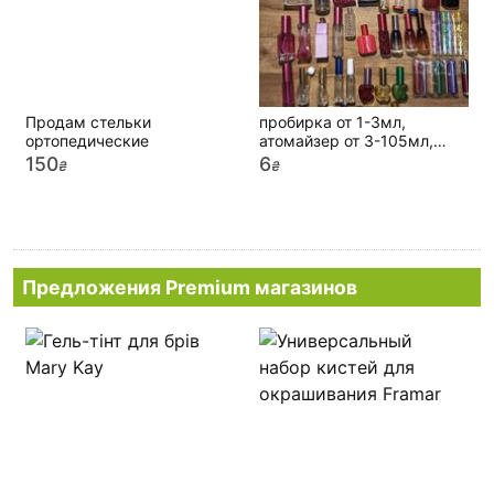
Продам стельки
пробирка от 1-3мл,
ортопедические
атомайзер от 3-105мл,
виолка для распива
150
6
₴
₴
парфюмерии
Предложения Premium магазинов