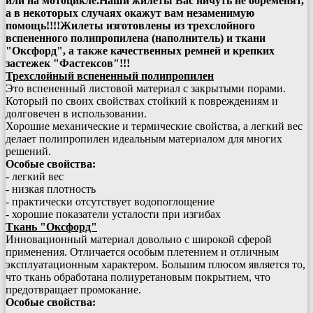
или на мотоцикле.
Наши жилеты Вас ничуть не обременят,
а в некоторых случаях окажут вам незаменимую
помощь!!!!
Жилеты изготовлены из трехслойного
вспененного полипропилена (наполнитель) и ткани
"Оксфорд", а также качественных ремней и крепких
застежек "Фастексов"!!!
Трехслойный вспененный полипропилен
Это вспененный листовой материал с закрытыми порами.
Который по своих свойствах стойкий к повреждениям и
долговечен в использовании.
Хорошие механические и термические свойства, а легкий вес
делает полипропилен идеальным материалом для многих
решений.
Особые свойства:
- легкий вес
- низкая плотность
- практически отсутствует водопоглощение
- хорошие показатели усталости при изгибах
Ткань "Оксфорд"
Инновационный материал довольно с широкой сферой
применения. Отличается особым плетением и отличным
эксплуатационным характером. Большим плюсом является то,
что ткань обработана полиуретановым покрытием, что
предотвращает промокание.
Особые свойства: