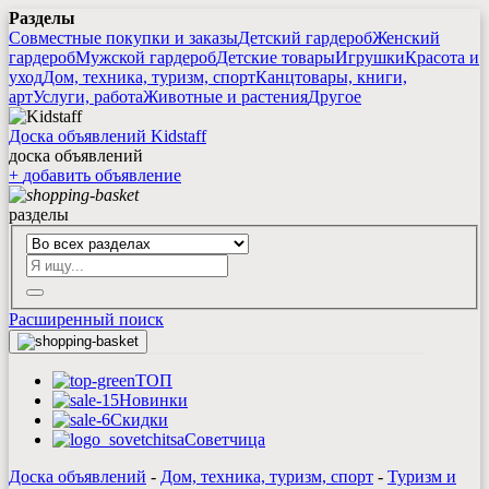
Разделы
Совместные покупки и заказы
Детский гардероб
Женский
гардероб
Мужской гардероб
Детские товары
Игрушки
Красота и
уход
Дом, техника, туризм, спорт
Канцтовары, книги,
арт
Услуги, работа
Животные и растения
Другое
Доска объявлений Kidstaff
доска объявлений
+
добавить
объявление
разделы
Расширенный поиск
ТОП
Новинки
Скидки
Советчица
Доска объявлений
-
Дом, техника, туризм, спорт
-
Туризм и