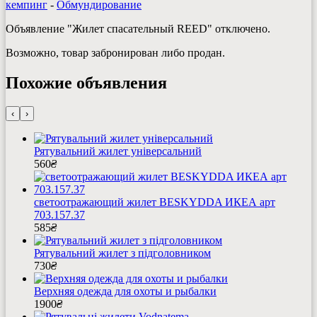
кемпинг
-
Обмундирование
Объявление "Жилет спасательный REED" отключено.
Возможно, товар забронирован либо продан.
Похожие объявления
‹
›
Рятувальний жилет універсальний
560
₴
светоотражающий жилет BESKYDDA ИКЕА арт
703.157.37
585
₴
Рятувальний жилет з підголовником
730
₴
Верхняя одежда для охоты и рыбалки
1900
₴