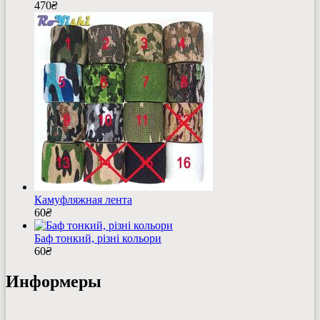
470
₴
Камуфляжная лента
60
₴
Баф тонкий, різні кольори
60
₴
Информеры