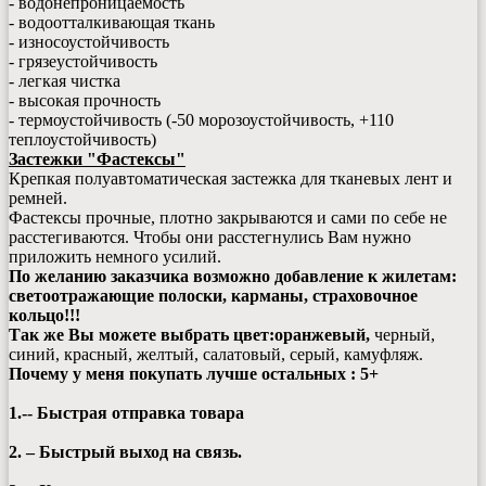
- водонепроницаемость
- водоотталкивающая ткань
- износоустойчивость
- грязеустойчивость
- легкая чистка
- высокая прочность
- термоустойчивость (-50 морозоустойчивость, +110
теплоустойчивость)
Застежки "Фастексы"
Крепкая полуавтоматическая застежка для тканевых лент и
ремней.
Фастексы прочные, плотно закрываются и сами по себе не
расстегиваются. Чтобы они расстегнулись Вам нужно
приложить немного усилий.
По желанию заказчика возможно добавление к жилетам:
светоотражающие полоски, карманы, страховочное
кольцо!!!
Так же Вы можете выбрать цвет:
оранжевый,
черный,
синий, красный, желтый, салатовый, серый, камуфляж.
Почему у меня покупать лучше остальных : 5+
1.-- Быстрая отправка товара
2. – Быстрый выход на связь.