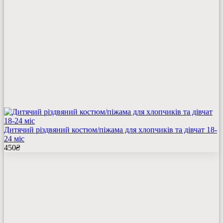
Дитячий різдвяний костюм/піжама для хлопчиків та дівчат 18-
24 міс
450
₴