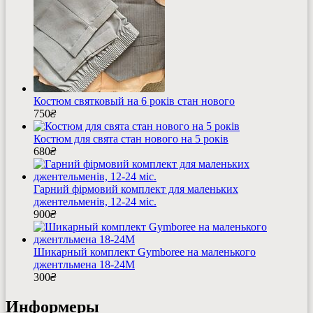
Костюм святковый на 6 років стан нового
750
₴
Костюм для свята стан нового на 5 років
680
₴
Гарний фірмовий комплект для маленьких
джентельменів, 12-24 міс.
900
₴
Шикарный комплект Gymboree на маленького
джентльмена 18-24М
300
₴
Информеры