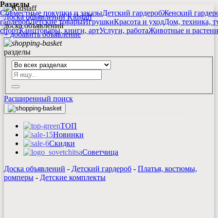
Разделы
Совместные покупки и заказы
Детский гардероб
Женский гардер
Доска объявлений Kidstaff
гардероб
Детские товары
Игрушки
Красота и уход
Дом, техника, т
доска объявлений
спорт
Канцтовары, книги, арт
Услуги, работа
Животные и растен
+
добавить
объявление
разделы
Расширенный поиск
ТОП
Новинки
Скидки
Советчица
Доска объявлений
-
Детский гардероб
-
Платья, костюмы,
ромперы
-
Детские комплекты