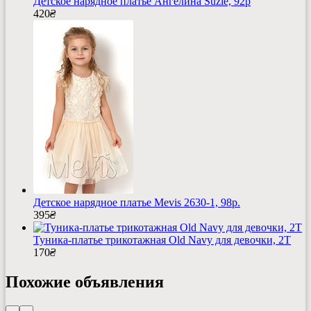
Детское нарядное платье Ангелина Suzie, 92р
420
₴
Детское нарядное платье Mevis 2630-1, 98р.
395
₴
Туника-платье трикотажная Old Navy для девочки, 2Т
170
₴
Похожие объявления