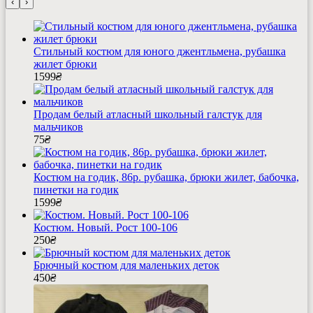
‹
›
Стильный костюм для юного джентльмена, рубашка
жилет брюки
1599
₴
Продам белый атласный школьный галстук для
мальчиков
75
₴
Костюм на годик, 86р. рубашка, брюки жилет, бабочка,
пинетки на годик
1599
₴
Костюм. Новый. Рост 100-106
250
₴
Брючный костюм для маленьких деток
450
₴