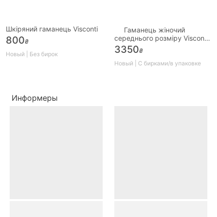
Шкіряний гаманець Visconti
Гаманець жіночий
середнього розміру Visconti
800
₴
яскравий горох c RFID
3350
₴
Новый | Без бирок
Новый | С бирками/в упаковке
Информеры