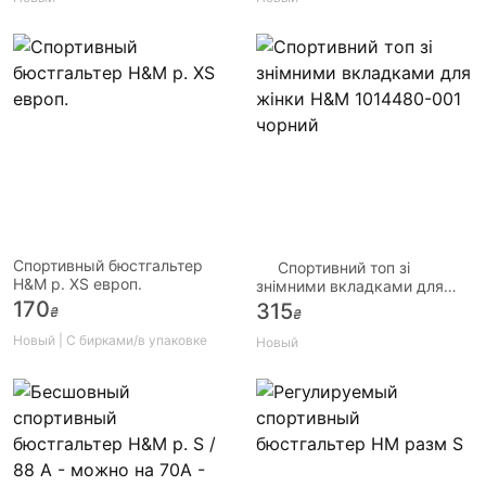
Спортивный бюстгальтер
Спортивний топ зі
H&M р. XS европ.
знімними вкладками для
жінки H&M 1014480-001
170
315
₴
₴
чорний
Новый | С бирками/в упаковке
Новый