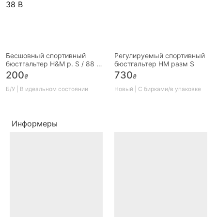
Бесшовный спортивный
Регулируемый спортивный
бюстгальтер H&M р. S / 88 А
бюстгальтер HM разм S
- можно на 70А - 38 В
200
730
₴
₴
Б/У | В идеальном состоянии
Новый | С бирками/в упаковке
Информеры