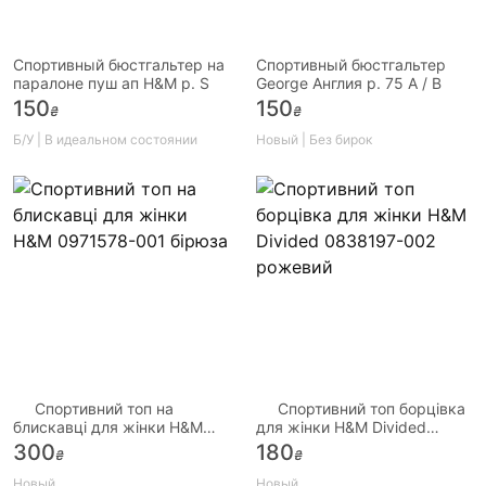
Спортивный бюстгальтер на
Спортивный бюстгальтер
паралоне пуш ап H&M р. S
George Англия р. 75 А / B
150
150
₴
₴
Б/У | В идеальном состоянии
Новый | Без бирок
Спортивний топ на
Спортивний топ борцівка
блискавці для жінки H&M
для жінки H&M Divided
0971578-001 бірюза
0838197-002 рожевий
300
180
₴
₴
Новый
Новый