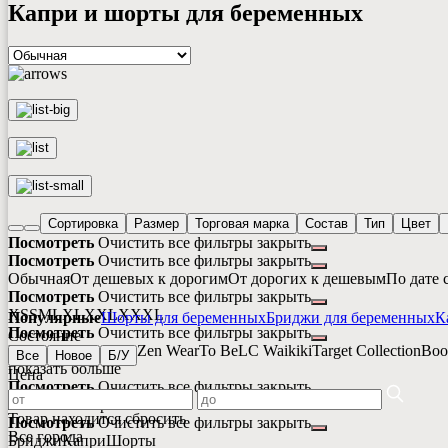
Капри и шорты для беременных
Сортировка
Размер
Торговая марка
Состав
Тип
Цвет
Посмотреть
Очистить все фильтры
закрыть
Посмотреть
Очистить все фильтры
закрыть
Обычная
От дешевых к дорогим
От дорогих к дешевым
По дате 
Посмотреть
Очистить все фильтры
закрыть
XS
S
M
L
XL
XXL
XXXL
Популярные
Шорты для беременных
Бриджи для беременных
К
Посмотреть
Очистить все фильтры
закрыть
Состояние
Esmara
Мамин Дом
Zen Wear
To Be
LC Waikiki
Target Collection
Bo
Все
Новое
Б/У
показать больше
Цена
Посмотреть
Очистить все фильтры
закрыть
Лен
Полиэстер
Хлопок
Товар находится
сбросить
Посмотреть
Очистить все фильтры
закрыть
Все города
Бриджи
Капри
Шорты