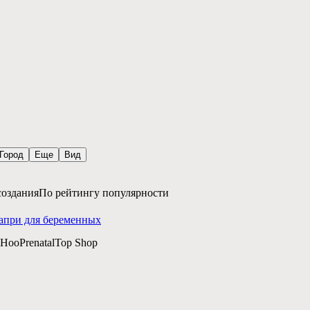
Город
Еще
Вид
создания
По рейтингу популярности
апри для беременных
oHoo
Prenatal
Top Shop