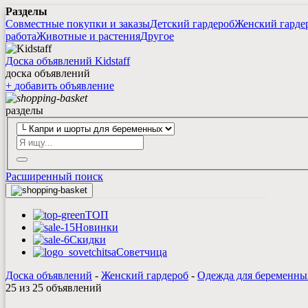
Разделы
Совместные покупки и заказы
Детский гардероб
Женский гарде
работа
Животные и растения
Другое
Доска объявлений Kidstaff
доска объявлений
+
добавить
объявление
разделы
Расширенный поиск
ТОП
Новинки
Скидки
Советчица
Доска объявлений
-
Женский гардероб
-
Одежда для беременны
25 из 25 объявлений