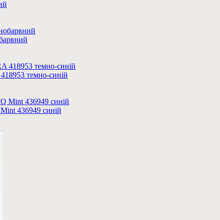
ий
обарвний
 418953 темно-синій
 Mint 436949 синій