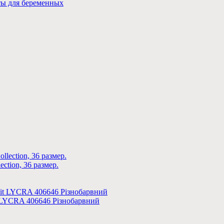
ты для беременных
tion, 36 размер.
t LYCRA 406646 Різнобарвний