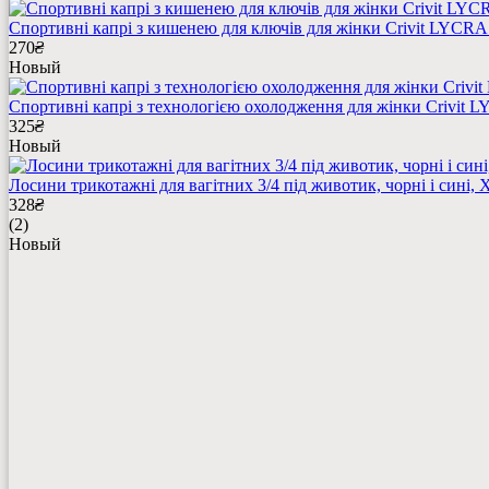
Спортивні капрі з кишенею для ключів для жінки Crivit LYCR
270
₴
Новый
Спортивні капрі з технологією охолодження для жінки Crivit
325
₴
Новый
Лосини трикотажні для вагітних 3/4 під животик, чорні і сині,
328
₴
(2)
Новый