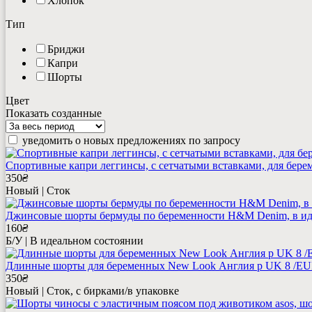
Хлопок
Тип
Бриджи
Капри
Шорты
Цвет
Показать созданные
уведомить о новых предложениях по запросу
Спортивные капри леггинсы, с сетчатыми вставками, для бе
350
₴
Новый | Сток
Джинсовые шорты бермуды по беременности H&M Denim, в иде
160
₴
Б/У | В идеальном состоянии
Длинные шорты для беременных New Look Англия р UK 8 /EU
350
₴
Новый | Сток, с бирками/в упаковке