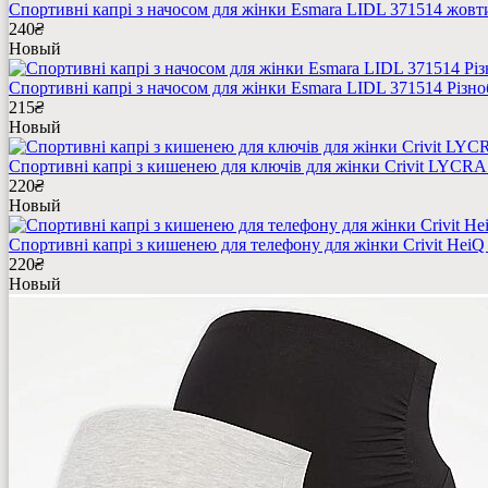
Спортивні капрі з начосом для жінки Esmara LIDL 371514 жовт
240
₴
Новый
Спортивні капрі з начосом для жінки Esmara LIDL 371514 Різн
215
₴
Новый
Спортивні капрі з кишенею для ключів для жінки Crivit LYCRA
220
₴
Новый
Спортивні капрі з кишенею для телефону для жінки Crivit HeiQ
220
₴
Новый