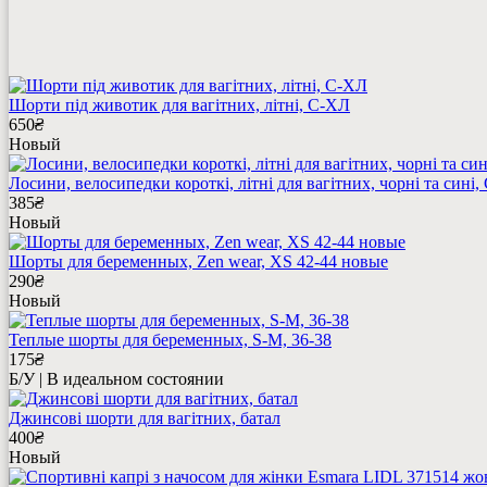
Шорти під животик для вагітних, літні, С-ХЛ
650
₴
Новый
Лосини, велосипедки короткі, літні для вагітних, чорні та сині
385
₴
Новый
Шорты для беременных, Zen wear, XS 42-44 новые
290
₴
Новый
Теплые шорты для беременных, S-М, 36-38
175
₴
Б/У | В идеальном состоянии
Джинсові шорти для вагітних, батал
400
₴
Новый