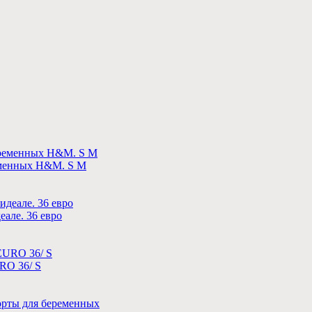
ременных H&M. S М
але. 36 евро
RO 36/ S