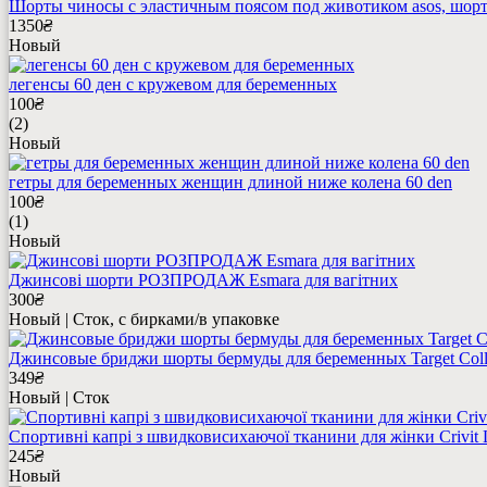
Шорты чиносы с эластичным поясом под животиком asos, шор
1350
₴
Новый
легенсы 60 ден с кружевом для беременных
100
₴
(2)
Новый
гетры для беременных женщин длиной ниже колена 60 den
100
₴
(1)
Новый
Джинсові шорти РОЗПРОДАЖ Esmara для вагітних
300
₴
Новый | Сток, с бирками/в упаковке
Джинсовые бриджи шорты бермуды для беременных Target Collec
349
₴
Новый | Сток
Спортивні капрі з швидковисихаючої тканини для жінки Crivi
245
₴
Новый