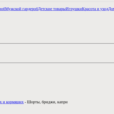
роб
Мужской гардероб
Детские товары
Игрушки
Красота и уход
Дом
х и кормящих
-
Шорты, бриджи, капри