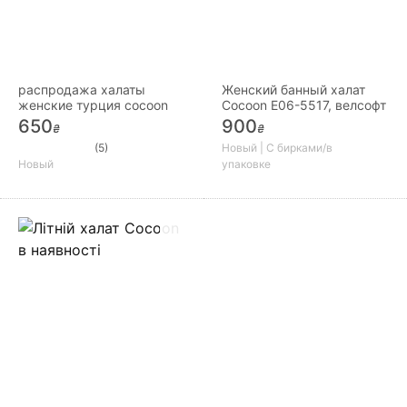
распродажа халаты
Женский банный халат
женские турция cocoon
Cocoon E06-5517, велсофт
650
900
₴
₴
(5)
Новый | С бирками/в
Новый
упаковке