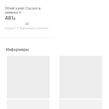
Літній халат Cocoon в
наявності
481
₴
(2)
Новый | С бирками/в упаковке
Информеры