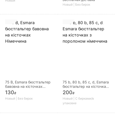
Новый
Новый | Без бирок
75 B, Esmara бюстгальтер
75 b, 80 b, 85 с, d, Esmara
бавовна на кісточках
бюстгальтер на кісточках
Німеччина
з поролоном німеччина
130
200
₴
₴
Новый | Без бирок
Новый | С бирками/в
упаковке