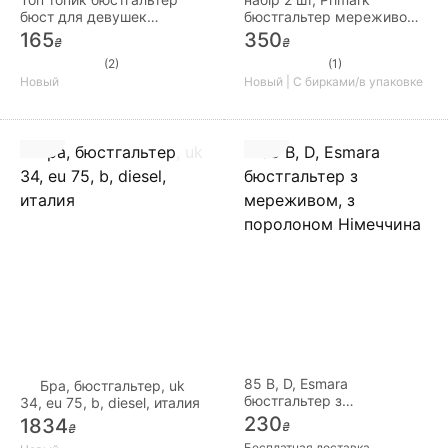
бюст для девушек
бюстгальтер мереживо
женщин топік
поролон на кісточках
165
350
₴
₴
(2)
(1)
Новый
Новый | С бирками/в упаковке
85 В, D, Esmara
Бра, бюстгальтер, uk
бюстгальтер з
34, eu 75, b, diesel, италия
мереживом, з поролоном
230
1834
₴
₴
Німеччина
Бесплатная доставка