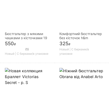
Бюстгальтер з мякими
Комфортний бюстгальтер
чашками з кісточками 19
без кісточок h&m
550
325
₴
₴
(1)
Новый | С бирками/в
Новый | С бирками/в упаковке
упаковке