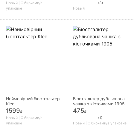
Новый | С бирками/в
(3)
упаковке
Новый
Неймовірний бюстгальтер
Бюстгальтер дубльована
Kleo
чашка з кісточками 1905
1599
475
₴
₴
Новый | С бирками/в
(1)
упаковке
Новый | С бирками/в упаковке