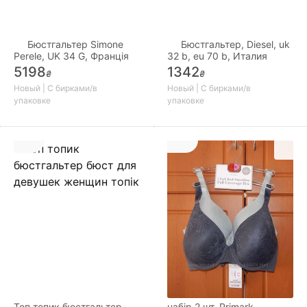
Бюстгальтер Simone
Бюстгальтер, Diesel, uk
Perele, UK 34 G, Франція
32 b, eu 70 b, Италия
5198
1342
₴
₴
Новый | С бирками/в
Новый | С бирками/в
упаковке
упаковке
Топ топик бюстгальтер
набір 2 шт, Primark