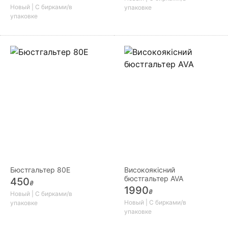
Новый | С бирками/в
упаковке
упаковке
Бюстгальтер 80Е
Високоякісний
бюстгальтер AVA
450
₴
1990
₴
Новый | С бирками/в
Новый | С бирками/в
упаковке
упаковке