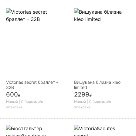
Victorias secret браллет -
Вишукана білизна kleo
32В
limited
600
2299
₴
₴
Новый | С бирками/в
Новый | С бирками/в
упаковке
упаковке