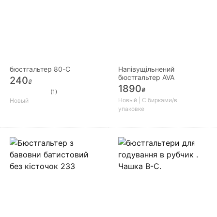
бюстгальтер 80-С
Напівущільнений
бюстгальтер AVA
240
₴
1890
₴
(1)
Новый | С бирками/в
Новый
упаковке