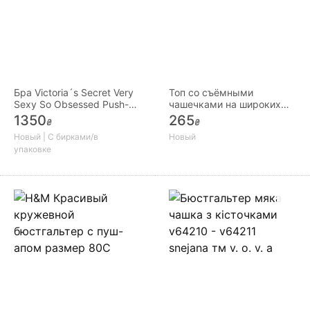
Бра Victoria´s Secret Very
Топ со съёмными
Sexy So Obsessed Push-
чашечками на широких
Up Bra. Оригінал. Новий
бретелях
1350
265
₴
₴
Новый | С бирками/в
Новый
упаковке