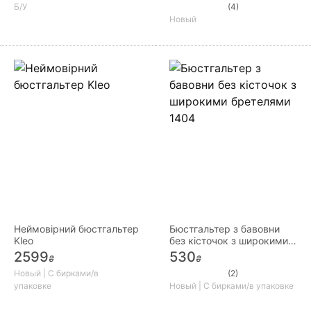
Б/У
(4)
Новый
Неймовірний бюстгальтер
Бюстгальтер з бавовни
Kleo
без кісточок з широкими
бретелями 1404
2599
530
₴
₴
Новый | С бирками/в
(2)
упаковке
Новый | С бирками/в упаковке