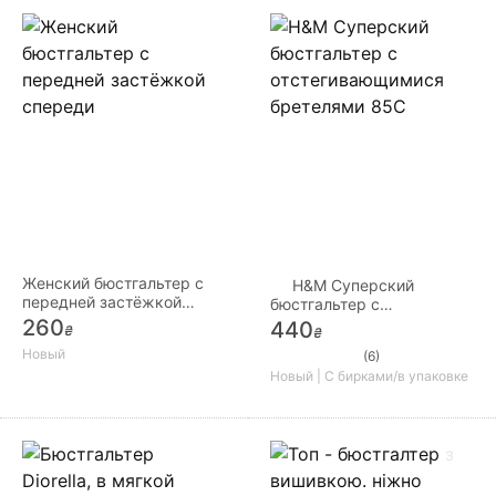
Женский бюстгальтер с
H&M Суперский
передней застёжкой
бюстгальтер с
спереди
отстегивающимися
260
440
₴
₴
бретелями 85С
Новый
(6)
Новый | С бирками/в упаковке