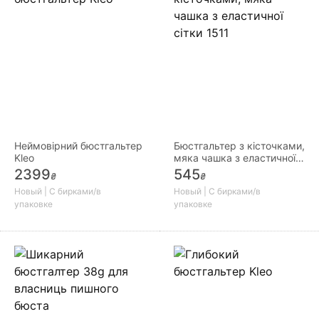
Неймовірний бюстгальтер
Бюстгальтер з кісточками,
Kleo
мяка чашка з еластичної
сітки 1511
2399
545
₴
₴
Новый | С бирками/в
Новый | С бирками/в
упаковке
упаковке