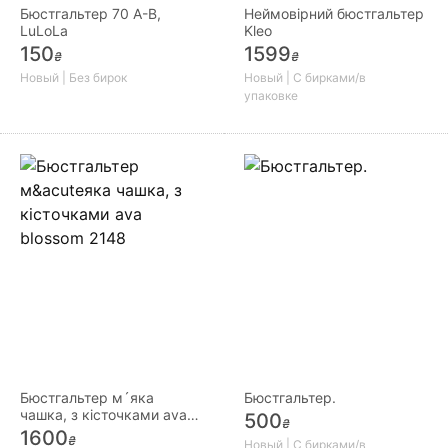
Бюстгальтер 70 А-В,
Неймовірний бюстгальтер
LuLoLa
Kleo
150
1599
₴
₴
Новый | Без бирок
Новый | С бирками/в
упаковке
Бюстгальтер м´яка
Бюстгальтер.
чашка, з кісточками ava
500
₴
blossom 2148
1600
₴
Новый | С бирками/в