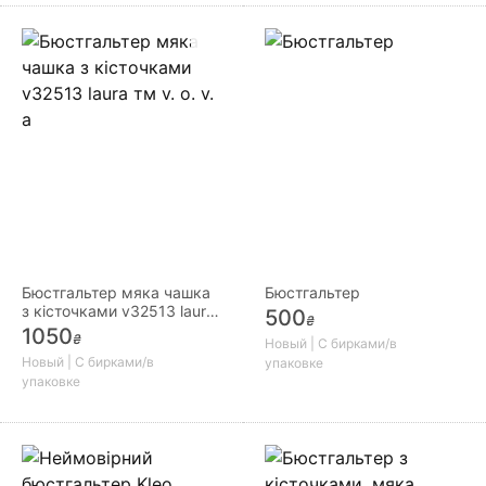
Бюстгальтер мяка чашка
Бюстгальтер
з кісточками v32513 laura
500
₴
тм v. o. v. a
1050
₴
Новый | С бирками/в
Новый | С бирками/в
упаковке
упаковке