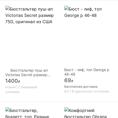
Бюст - лиф, топ George р
Бюстгальтер пуш-ап
46-48
Victorias Secret размер
75D, оригинал из США
69
1400
₴
₴
Бесплатная доставка
Новый | С бирками/в
Б/У | В идеальном состоянии
упаковке