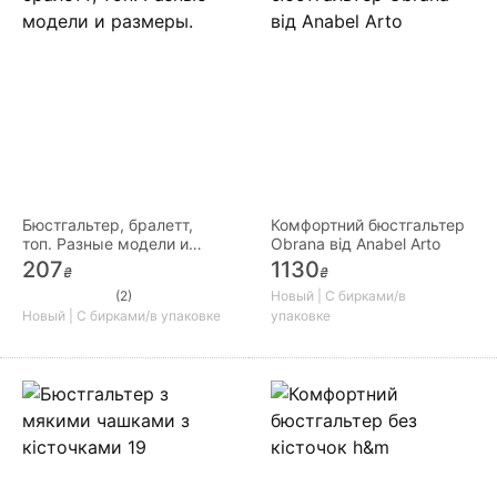
Бюстгальтер, бралетт,
Комфортний бюстгальтер
топ. Разные модели и
Obrana від Anabel Arto
размеры.
207
1130
₴
₴
(2)
Новый | С бирками/в
Новый | С бирками/в упаковке
упаковке