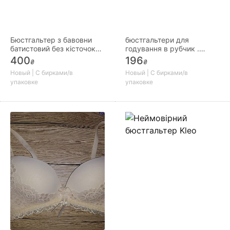
Бюстгальтер з бавовни
бюстгальтери для
батистовий без кісточок
годування в рубчик .
233
Чашка В-С.
400
196
₴
₴
Новый | С бирками/в
Новый | С бирками/в
упаковке
упаковке