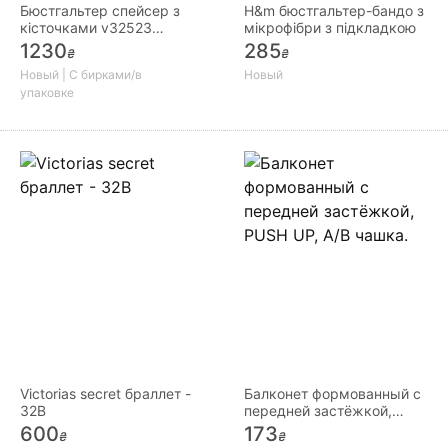
Бюстгальтер спейсер з
H&m бюстгальтер-бандо з
кісточками v32523
мікрофібри з підкладкою
snejana тм v. o. v. a
1230
285
₴
₴
Новый | С бирками/в
Новый
упаковке
Victorias secret браллет -
Балконет формованный с
32В
передней застёжкой,
PUSH UP, А/В чашка.
600
173
₴
₴