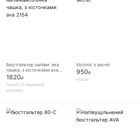
Бюстгальтер напівм´яка
Victoria´s secret
чашка, з кісточками ava
950
₴
2154
1820
₴
Новый
Новый | С бирками/в
упаковке