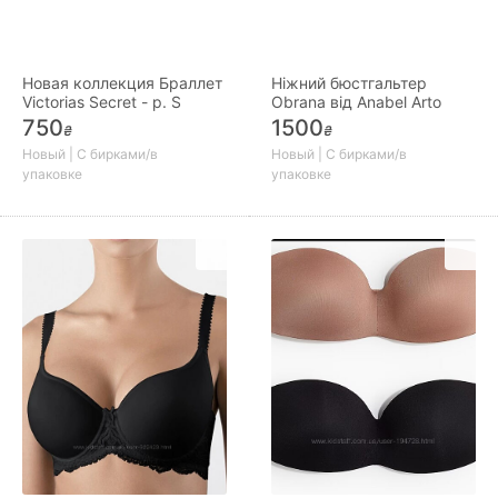
Новая коллекция Браллет
Ніжний бюстгальтер
Victorias Secret - р. S
Obrana від Anabel Arto
750
1500
₴
₴
Новый | С бирками/в
Новый | С бирками/в
упаковке
упаковке