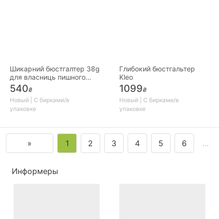
Шикарний бюстгалтер 38g
Глибокий бюстгальтер
для власниць пишного
Kleo
бюста
540
1099
₴
₴
Новый | С бирками/в
Новый | С бирками/в
упаковке
упаковке
»
1
2
3
4
5
6
…
Информеры