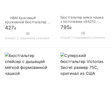
Бюстгальтер мяка чашка
H&M Красивый
з кісточками v64210 -
кружевной бюстгальтер с
v64211 snejana тм v. o. v. a
пуш-апом размер 80С
795
427
₴
₴
(2)
(2)
Новый | С бирками/в упаковке
Новый | С бирками/в упаковке