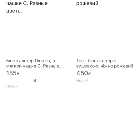
Бюстгальтер Diorella, в
Топ - бюстгалтер з
мягкой чашке С. Разные
вишивкою. ніжно рожевий
цвета.
155
450
₴
₴
(4)
Новый
Новый