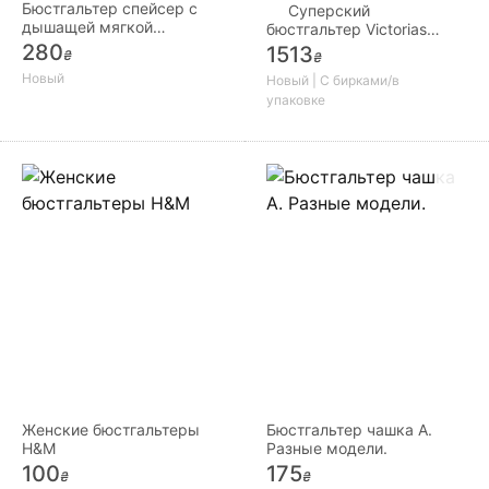
Бюстгальтер спейсер с
Суперский
дышащей мягкой
бюстгальтер Victorias
формованной чашкой
Secret размер 75С,
280
1513
₴
₴
оригинал из США
Новый
Новый | С бирками/в
упаковке
Женские бюстгальтеры
Бюстгальтер чашка А.
H&M
Разные модели.
100
175
₴
₴