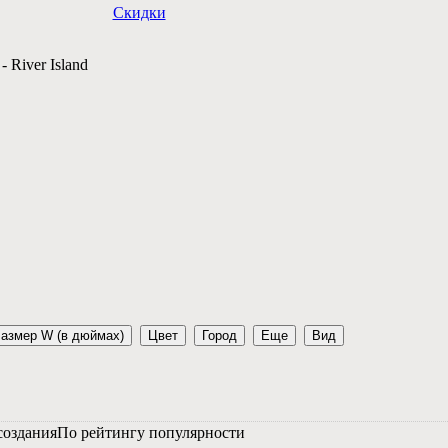
Скидки
-
River Island
азмер W (в дюймах)
Цвет
Город
Еще
Вид
создания
По рейтингу популярности