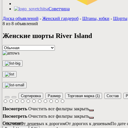
Советчица
Доска объявлений
-
Женский гардероб
-
Штаны, юбки
-
Шорты
8 из 8 объявлений
Женские шорты River Island
Сортировка
Размер
Торговая марка
(1)
Состав
Р
Посмотреть
Очистить все фильтры
закрыть
Посмотреть
Очистить все фильтры
закрыть
Состояние
Обычная
От дешевых к дорогим
От дорогих к дешевым
По дате 