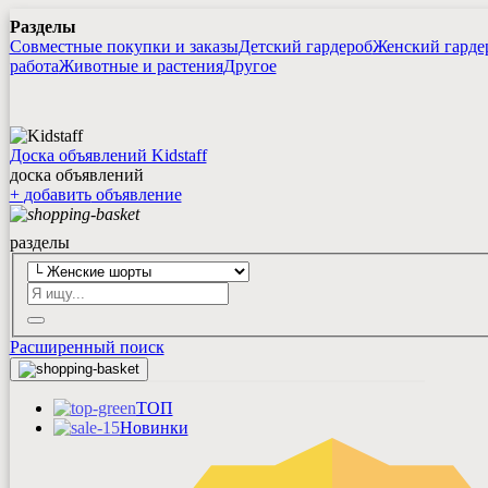
Разделы
Совместные покупки и заказы
Детский гардероб
Женский гарде
работа
Животные и растения
Другое
Доска объявлений Kidstaff
доска объявлений
+
добавить
объявление
разделы
Расширенный поиск
ТОП
Новинки