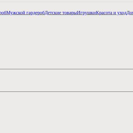
роб
Мужской гардероб
Детские товары
Игрушки
Красота и уход
Дом