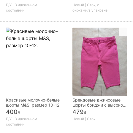
евро
Б/У | В идеальном
Новый | Сток, с
состоянии
бирками/в упаковке
Красивые молочно-белые
Брендовые джинсовые
шорты M&S, размер 10-12.
шорты бриджи с высокой
талией M&S, 14 размер.
400
479
₴
₴
Б/У | В идеальном
Новый | Сток
состоянии