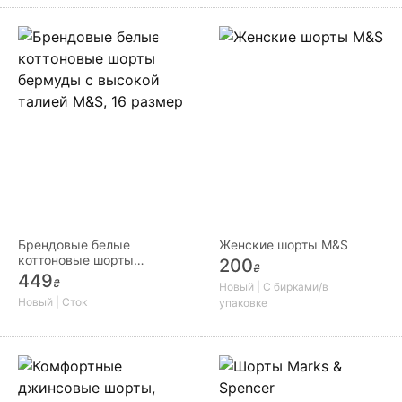
Брендовые белые
Женские шорты M&S
коттоновые шорты
200
₴
бермуды с высокой
449
₴
Новый | С бирками/в
талией M&S, 16 размер
Новый | Сток
упаковке