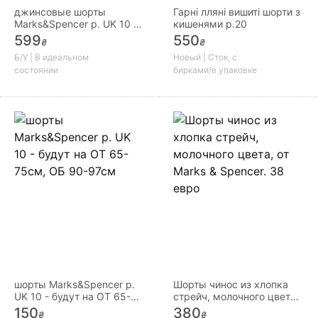
джинсовые шорты
Гарні лляні вишиті шорти з
Marks&Spencer р. UK 10 на
кишенями р.20
р. M
599
550
₴
₴
Б/У | В идеальном
Новый | Сток, с
состоянии
бирками/в упаковке
шорты Marks&Spencer р.
Шорты чинос из хлопка
UK 10 - будут на ОТ 65-
стрейч, молочного цвета,
75см, ОБ 90-97см
от Marks & Spencer. 38
150
380
₴
₴