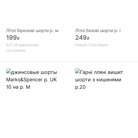
Літні бірюзові шорти р. м
Літні базові шорти р. l
199
249
₴
₴
Б/У | В идеальном
Новый | Без бирок
состоянии