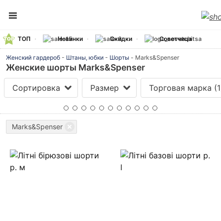
ТОП
Новинки
Скидки
Советчица
Женский гардероб
-
Штаны, юбки
-
Шорты
-
Marks&Spenser
Женские шорты Marks&Spenser
Сортировка
Размер
Торговая марка
(1
Marks&Spenser