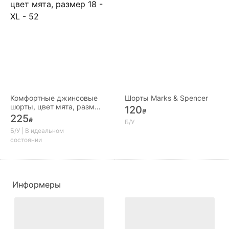
Комфортные джинсовые
Шорты Marks & Spencer
шорты, цвет мята, размер
120
₴
18 - XL - 52
225
₴
Б/У
Б/У | В идеальном
состоянии
Информеры