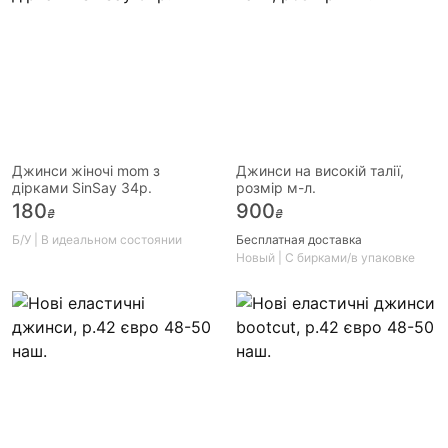
Джинси жіночі mom з
Джинси на високій талії,
дірками SinSay 34р.
розмір м-л.
180
900
₴
₴
Б/У | В идеальном состоянии
Бесплатная доставка
Новый | С бирками/в упаковке