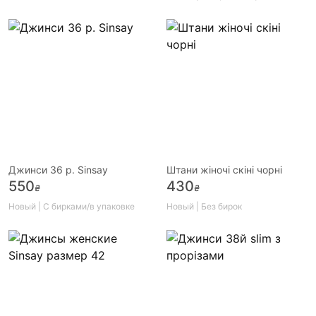
Джинси 36 р. Sinsay
Штани жіночі скіні чорні
550
430
₴
₴
Новый | С бирками/в упаковке
Новый | Без бирок