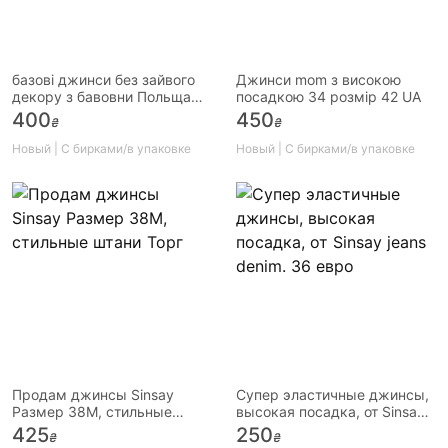
базові джинси без зайвого
Джинси mom з високою
декору з бавовни Польща
посадкою 34 розмір 42 UA
38 розмір М Л Нові
400
450
₴
₴
Новый | С бирками/в упаковке
Новый | С бирками/в упаковке
Продам джинсы Sinsay
Супер эластичные джинсы,
Размер 38М, стильные
высокая посадка, от Sinsay
штани Торг
jeans denim. 36 евро
425
250
₴
₴