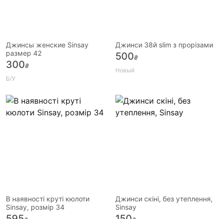
Джинсы женские Sinsay
Джинси 38й slim з прорізами
размер 42
500
₴
300
₴
Новый
Б/У
В наявності круті кюлоти
Джинси скіні, без утеплення,
Sinsay, розмір 34
Sinsay
595
150