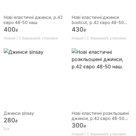
Нові еластичні джинси, р.42
Нові еластичні джинси
євро 48-50 наш.
bootcut, р.42 євро 48-50
наш.
400
430
₴
₴
Новый | С бирками/в упаковке
Новый | С бирками/в упаковке
Джинси sinsay
Нові еластичні розкльошені
джинси, р.42 євро 48-50
280
₴
наш.
300
₴
Б/У
Новый | С бирками/в упаковке