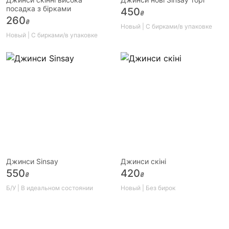
посадка з бірками
450
₴
260
₴
Новый | С бирками/в упаковке
Новый | С бирками/в упаковке
Джинси Sinsay
Джинси скіні
550
420
₴
₴
Б/У | В идеальном состоянии
Новый | Без бирок