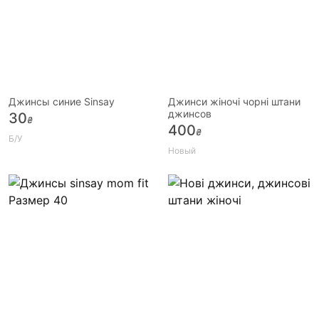
Джинсы синие Sinsay
Джинси жіночі чорні штани
джинсов
30
₴
400
₴
Б/У
Новый