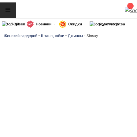
ТОП
Новинки
Скидки
Советчица
Женский гардероб
-
Штаны, юбки
-
Джинсы
-
Sinsay