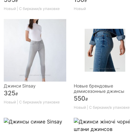
₴
₴
Новый | С бирками/в упаковке
Новый
Джинси Sinsay
Новые брендовые
демисезонные джинсы
325
₴
550
₴
Новый | С бирками/в упаковке
Новый | С бирками/в упаковке