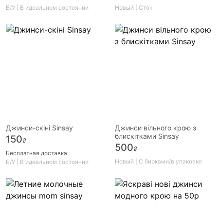
Б/У | В идеальном состоянии
Новый | Сток
Джинси-скіні Sinsay
Джинси вільного крою з
блискітками Sinsay
150
₴
500
₴
Бесплатная доставка
Новый | С бирками/в упаковке
Б/У | В идеальном состоянии