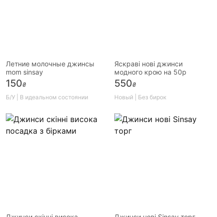
Летние молочные джинсы
Яскраві нові джинси
mom sinsay
модного крою на 50р
150
550
₴
₴
Б/У | В идеальном состоянии
Новый | Без бирок
Джинси скінні висока
Джинси нові Sinsay торг