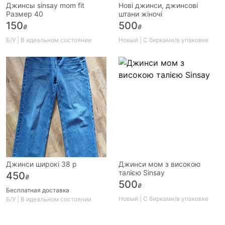
Джинсы sinsay mom fit
Нові джинси, джинсові
Размер 40
штани жіночі
150
500
₴
₴
Б/У | В идеальном состоянии
Новый | С бирками/в упаковке
Джинси широкі 38 р
Джинси мом з високою
талією Sinsay
450
₴
500
₴
Бесплатная доставка
Новый | С бирками/в упаковке
Б/У | В идеальном состоянии