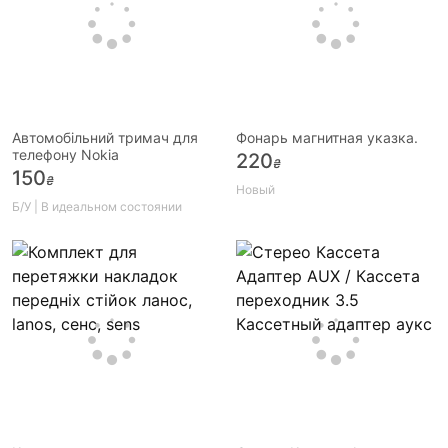
Автомобільний тримач для
Фонарь магнитная указка.
телефону Nokia
220
₴
150
₴
Новый
Б/У | В идеальном состоянии