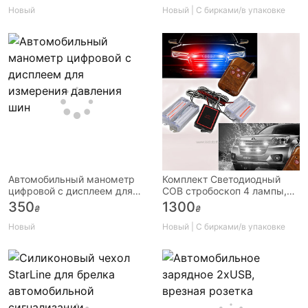
Новый
Новый | С бирками/в упаковке
Автомобильный манометр
Комплект Светодиодный
цифровой с дисплеем для
COB стробоскоп 4 лампы,
измерения давления шин
9режимов работы, пульт ДУ
350
1300
₴
₴
Новый
Новый | С бирками/в упаковке