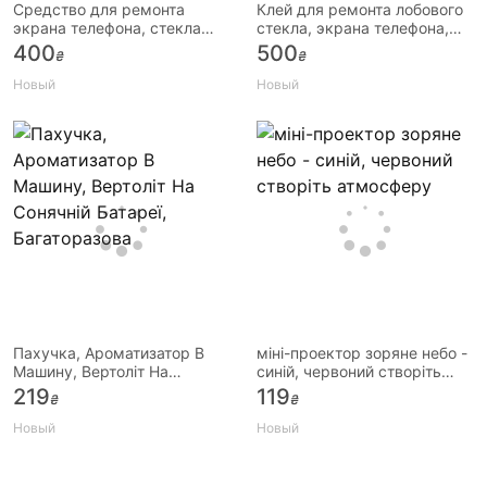
Средство для ремонта
Клей для ремонта лобового
экрана телефона, стекла
стекла, экрана телефона,
автомобиля, царапин и
царапин и трещин.50 мл
400
500
₴
₴
трещин.30
Новый
Новый
Пахучка, Ароматизатор В
міні-проектор зоряне небо -
Машину, Вертоліт На
синій, червоний створіть
Сонячній Батареї,
атмосферу
219
119
₴
₴
Багаторазова
Новый
Новый