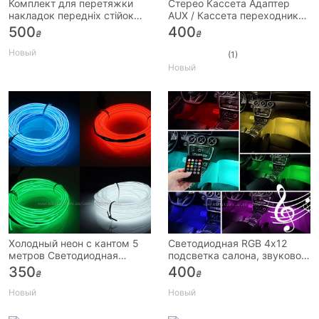
Комплект для перетяжки
Стерео Кассета Адаптер
накладок передніх стійок
AUX / Кассета переходник
ланос, lanos, сенс, sens
3.5 Кассетный адаптер аукс
500
400
₴
₴
Новый
(1)
Новый
Холодный неон с кантом 5
Светодиодная RGB 4х12
метров Светодиодная
подсветка салона, звуковой
молдинг лента полоса
контроллер, пульт
350
400
₴
₴
Подсветка
Новый
Новый