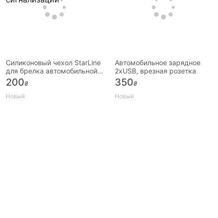
Силиконовый чехол StarLine
Автомобильное зарядное
для брелка автомобильной
2хUSB, врезная розетка
сигнализации
200
350
₴
₴
Новый
Новый