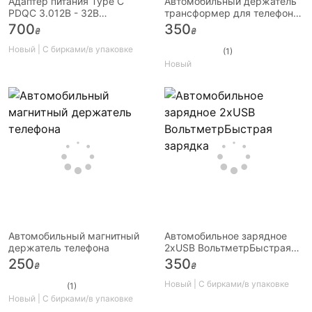
Адаптер питания Type C
Автомобильный держатель
PDQC 3.012В - 32В
трансформер для телефона,
Автозарядка Быстрая
два вида крепления
700
350
₴
₴
зарядка USB
Новый | С бирками/в упаковке
(1)
Новый
Автомобильный магнитный
Автомобильное зарядное
держатель телефона
2хUSB ВольтметрБыстрая
зарядка
250
350
₴
₴
Новый | С бирками/в упаковке
(1)
Новый | С бирками/в упаковке