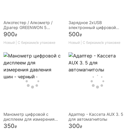
Алкотестер / Алкометр /
Зарядное 2хUSB
Драгер GREENWON 5
электронный цифровой
мундштуков батарейки
вольтметр температура
900
500
₴
₴
салона
Новый | С бирками/в упаковке
Новый | С бирками/в упаковке
Манометр цифровой с
Адаптер - Кассета AUX 3. 5
дисплеем для измерения
для автомагнитолы
давления шин - черный
350
300
₴
₴