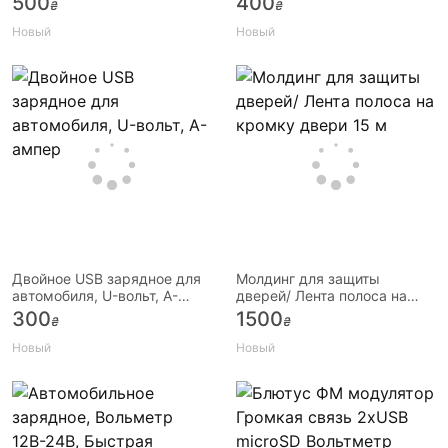
500
400
₴
₴
авто
Новый
Новый
Двойное USB зарядное для
Молдинг для защиты
автомобиля, U-вольт, A-
дверей/ Лента полоса на
ампер
кромку двери 15 м
300
1500
₴
₴
Новый
Новый