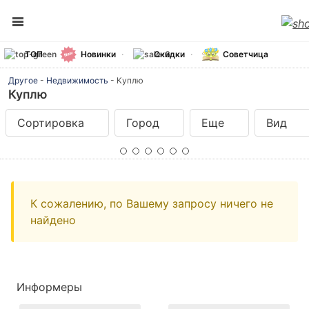
ТОП
Новинки
Скидки
Советчица
Другое
-
Недвижимость
-
Куплю
Куплю
Сортировка
Город
Еще
Вид
К сожалению, по Вашему запросу ничего не
найдено
Информеры