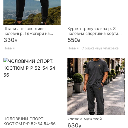
Штани літні спортивні
Куртка тренувальна р. S
чоловічі р. l джогери на
чоловіча спортивна кофта
манжеті
Jako Striker, Німеччина
330
550
₴
₴
Новый
Новый | С бирками/в упаковке
ЧОЛОВІЧИЙ СПОРТ.
костюм мужской
КОСТЮМ Р-Р 52-54 54-56
630
₴