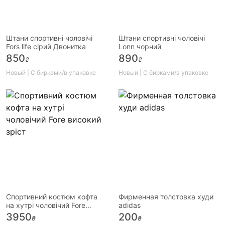
Штани спортивні чоловічі
Штани спортивні чоловічі
Fors life сірий Двонитка
Lonn чорний
850
890
₴
₴
Новый | С бирками/в упаковке
Новый | С бирками/в упаковке
Спортивний костюм кофта
Фирменная толстовка худи
на хутрі чоловічий Fore
adidas
високий зріст
3950
200
₴
₴