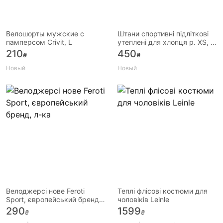
Велошорты мужские с
Штани спортивні підліткові
памперсом Crivit, L
утеплені для хлопця р. XS, S,
M
210
450
₴
₴
Новый
Новый
Велоджерсі нове Feroti
Теплі флісові костюми для
Sport, європейський бренд,
чоловіків Leinle
л-ка
290
1599
₴
₴