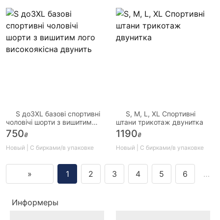
S до3XL базові спортивні
S, M, L, XL Спортивні
чоловічі шорти з вишитим
штани трикотаж двунитка
лого високоякісна двунить
750
1190
₴
₴
Новый | С бирками/в упаковке
Новый | С бирками/в упаковке
»
1
2
3
4
5
6
…
Информеры