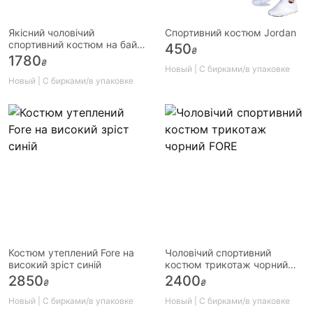
Якісний чоловічий
Спортивний костюм Jordan
спортивний костюм на байці
450
₴
туреччина батал 54-60р.
1780
₴
Новый | С бирками/в упаковке
Новый | С бирками/в упаковке
Костюм утеплений Fore на
Чоловічий спортивний
високий зріст синій
костюм трикотаж чорний
FORE
2850
2400
₴
₴
Новый | С бирками/в упаковке
Новый | С бирками/в упаковке