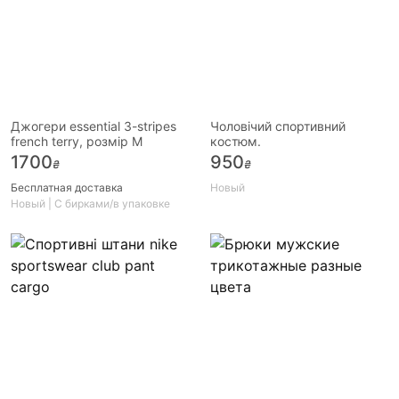
Джогери essential 3-stripes
Чоловічий спортивний
french terry, розмір М
костюм.
1700
950
₴
₴
Бесплатная доставка
Новый
Новый | С бирками/в упаковке