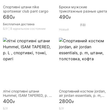
Спортивні штани nike
Брюки мужские
sportswear club pant cargo
трикотажные разные цвета
680
490
₴
₴
Бесплатная доставка
(13)
Б/У | В идеальном состоянии
Новый
літні спортивні штани
Спортивний костюм jordan,
Hummel, ISAM TAPERED, р. L ,
air jordan essentials, р. m,
спортивкі, тонкі, оригі
штани, толстовка, кофта
400
2800
₴
₴
Б/У
Б/У