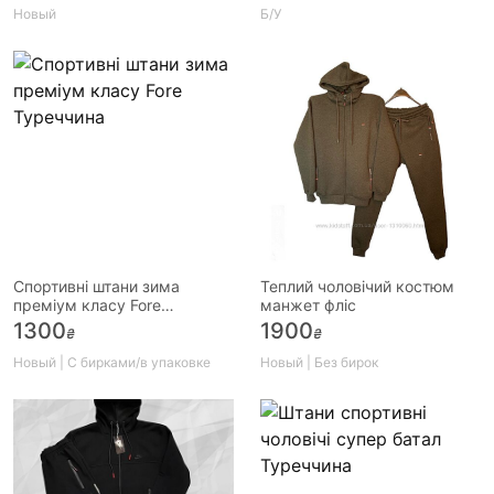
Новый
Б/У
Спортивні штани зима
Теплий чоловічий костюм
преміум класу Fore
манжет фліс
Туреччина
1300
1900
₴
₴
Новый | С бирками/в упаковке
Новый | Без бирок