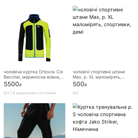
чоловіча куртка Ortovox Col
чоловічі спортивні штани
Becchei, мериносна вовна,
Max, р. XL маломірять,
р. S, софтшелл
спортивки, демі
5500
500
₴
₴
Б/У | В идеальном состоянии
Б/У