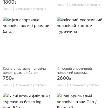
1800
₴
Новый | С бирками/в упаковке
Новый | С бирками/в упаковке
Кофта спортивна чоловіча
Флісовий спортивний
великі розміри батал
чоловічий костюм
Туреччина
750
2600
₴
₴
Новый | С бирками/в упаковке
Новый | С бирками/в упаковке