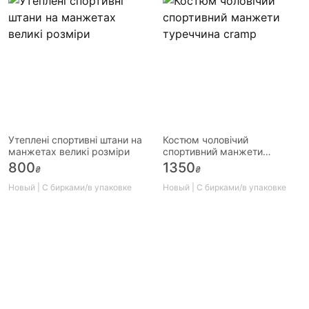
Утеплені спортивні штани на
Костюм чоловічий
манжетах великі розміри
спортивний манжети
туреччина cramp
800
1350
₴
₴
Новый | С бирками/в упаковке
Новый | С бирками/в упаковке