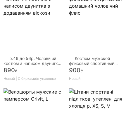
р.46 до 56р. Чоловічий
Костюм мужской
костюм з написом двунитка
флисовый спортивный
з додаванням віскози
домашний чоловічий флис
890
900
₴
₴
Новый | С бирками/в упаковке
Новый