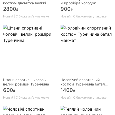
костюм двонитка великі
мікрофібра холодок
розміри батал FORE
2800
900
₴
₴
Новый | С бирками/в упаковке
Новый | С бирками/в упаковке
Штани спортивні чоловічі
Чоловічий спортивний
великі розміри Туреччина
костюм Туреччина батал
манжет
600
1400
₴
₴
Новый | С бирками/в упаковке
Новый | С бирками/в упаковке