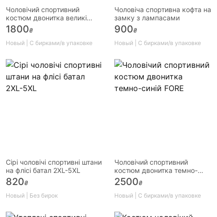
Чоловічий спортивний
Чоловіча спортивна кофта на
костюм двонитка великі
замку з лампасами
розміри батал чорний
1800
900
₴
₴
Новый | С бирками/в упаковке
Новый | С бирками/в упаковке
Сірі чоловічі спортивні штани
Чоловічий спортивний
на флісі батал 2XL-5XL
костюм двонитка темно-
синій FORE
820
2500
₴
₴
Новый | Без бирок
Новый | С бирками/в упаковке