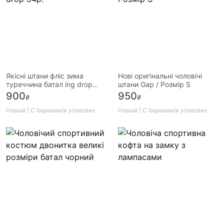
Якісні штани фліс зима
Нові оригінальні чоловічі
туреччина батал ing drop
штани Gap / Розмір S
54р.
900
950
₴
₴
Новый | С бирками/в упаковке
Новый | С бирками/в упаковке