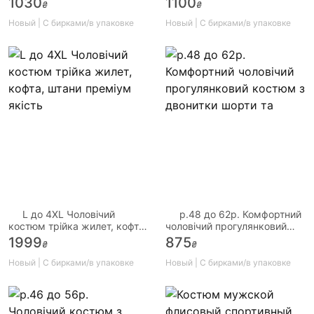
1030
1100
₴
₴
Новый | С бирками/в упаковке
Новый | С бирками/в упаковке
L до 4XL Чоловічий
р.48 до 62р. Комфортний
костюм трійка жилет, кофта,
чоловічий прогулянковий
штани преміум якість
костюм з двонитки шорти та
1999
875
₴
₴
Новый | С бирками/в упаковке
Новый | С бирками/в упаковке