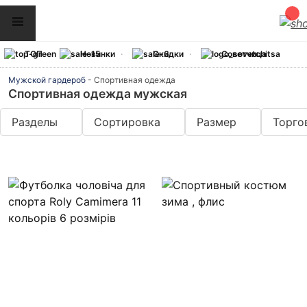
ТОП
Новинки
Скидки
Советчица
Мужской гардероб
-
Спортивная одежда
Спортивная одежда мужская
Разделы
Сортировка
Размер
Торго