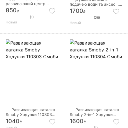
развивающий центр
подачею води та аксес. ,
Музыкальные шаги
47хЗ0х31 см, 3 220382
850
1700
₴
₴
(1)
(26)
Новый
Новый
Развивающая каталка
Развивающая каталка
Smoby Ходунки 110303
Smoby 2-in-1 Ходунки
Смоби
110304 Смоби
1040
1600
₴
₴
Новый
(1)