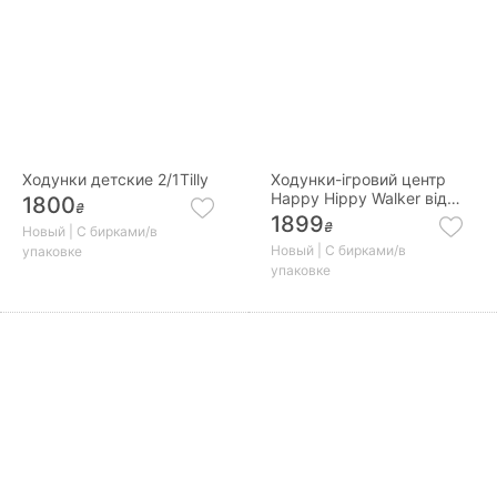
Ходунки детские 2/1Tilly
Ходунки-ігровий центр
Happy Hippy Walker від
1800
₴
Chicco
1899
₴
Новый | С бирками/в
Новый | С бирками/в
упаковке
упаковке