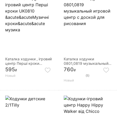
Каталка ходунки , ігровий
Каталка ходунки
центр Перші кроки
0801,0819 музыкальный
UK0810 ´´Музичні кроки´´
игровой центр с доской
595
760
₴
₴
музика
для рисования
Новый
(1)
Новый