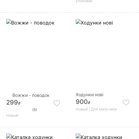
упаковке
Ходунки нові
Вожжи - поводок
900
299
₴
₴
Новый | Для мальчика
(5)
Новый