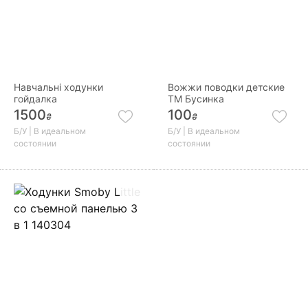
Навчальні ходунки
Вожжи поводки детские
гойдалка
ТМ Бусинка
1500
100
₴
₴
Б/У | В идеальном
Б/У | В идеальном
состоянии
состоянии