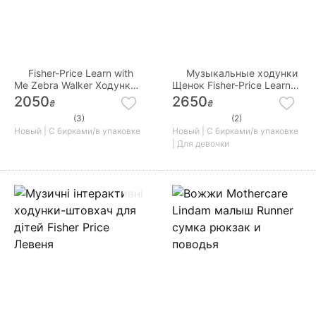
Fisher-Price Learn with
Музыкальные ходунки
Me Zebra Walker Ходунки
Щенок Fisher-Price Learn
Зебра від Fisher-Price
with Sis Walker
2050
2650
₴
₴
(3)
(2)
Новый | С бирками/в упаковке
Новый | С бирками/в упаковке
| Для девочки