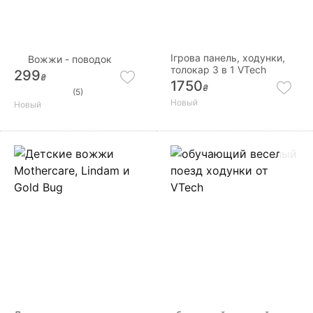
Ігрова панель, ходунки,
Вожжи - поводок
толокар 3 в 1 VTech
299
₴
1750
₴
(5)
Новый
Новый