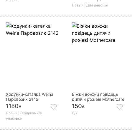
Новый | Для девочки
Ходунки-каталка Weina
Віжки вожжи повідець
Паровозик 2142
дитячи рожеві Mothercare
1150
150
₴
₴
Новый | С бирками/в
Б/У
упаковке