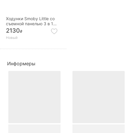
Ходунки Smoby Little со
съемной панелью 3 в 1
140304
2130
₴
Новый
Информеры