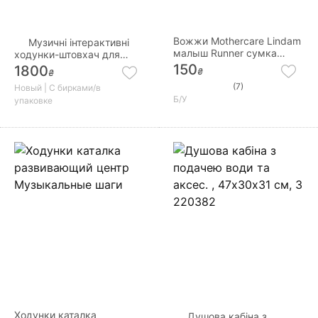
Вожжи Mothercare Lindam
Музичні інтерактивні
малыш Runner сумка
ходунки-штовхач для
рюкзак и поводья
дітей Fisher Price Левеня
150
1800
₴
₴
(7)
Новый | С бирками/в
Б/У
упаковке
Ходунки каталка
Душова кабiна з