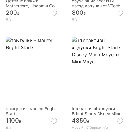
Детские вожжи
обучающий веселый
Mothercare, Lindam и Gold
поезд ходунки от VTech
Bug
200
800
₴
₴
Б/У
Б/У
прыгунки - манеж Bright
Інтерактивні ходунки
Starts
Bright Starts Disney Міккі
Маус та Міні Маус
1100
4850
₴
₴
Б/У
Новый | С бирками/в