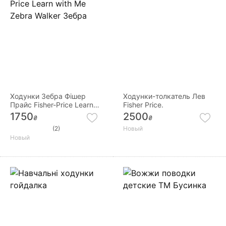
Ходунки Зебра Фішер
Ходунки-толкатель Лев
Прайс Fisher-Price Learn
Fisher Price.
with Me Zebra Walker
1750
2500
₴
₴
Зебра
(2)
Новый
Новый