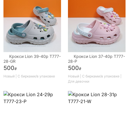
Крокси Lion 39-40р T777-
Крокси Lion 37-40р T777-
28-GR
28-P
500
500
₴
₴
Новый | С бирками/в упаковке
Новый | С бирками/в упаковке |
Для девочки