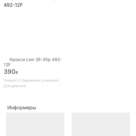
Крокси Lion 26-35р 492-
12F
390
₴
Новый | С бирками/в упаковке |
Для девочки
Информеры