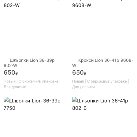
Шльопки Lion 38-39р
Крокси Lion 36-41р 9608-
802-W
W
650
650
₴
₴
Новый | С бирками/в упаковке |
Новый | С бирками/в упаковке |
Для девочки
Для девочки