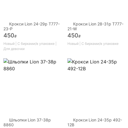
Крокси Lion 24-29р T777-
Крокси Lion 28-31р T777-
23-P
21-W
450
450
₴
₴
Новый | С бирками/в упаковке |
Новый | С бирками/в упаковке
Для девочки
Шльопки Lion 37-38р
Крокси Lion 24-35р 492-
8860
12B