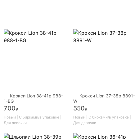
Крокси Lion 38-41р 988-
Крокси Lion 37-38р 8891-
1-BG
W
700
550
₴
₴
Новый | С бирками/в упаковке |
Новый | С бирками/в упаковке |
Для девочки
Для девочки