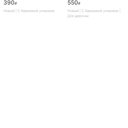
390
550
₴
₴
Новый | С бирками/в упаковке
Новый | С бирками/в упаковке |
Для девочки