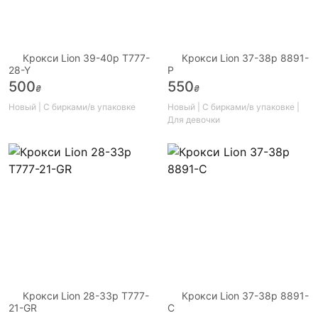
Крокси Lion 39-40р T777-
Крокси Lion 37-38р 8891-
28-Y
P
500
550
₴
₴
Новый | С бирками/в упаковке
Новый | С бирками/в упаковке |
Для девочки
Крокси Lion 28-33р T777-
Крокси Lion 37-38р 8891-
21-GR
C