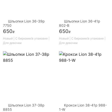
Шльопки Lion 36-39р
Шльопки Lion 36-41р
7750
802-B
650
650
₴
₴
Новый | С бирками/в упаковке |
Новый | С бирками/в упаковке |
Для девочки
Для девочки
Шльопки Lion 37-38р
Крокси Lion 38-41р 988-
8855
1-W