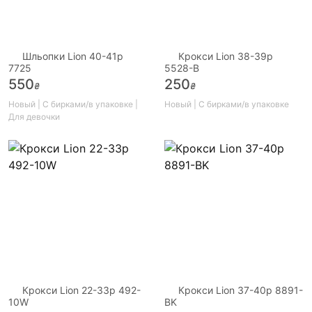
Шльопки Lion 40-41р
Крокси Lion 38-39р
7725
5528-B
550
250
₴
₴
Новый | С бирками/в упаковке |
Новый | С бирками/в упаковке
Для девочки
Крокси Lion 22-33р 492-
Крокси Lion 37-40р 8891-
10W
BK