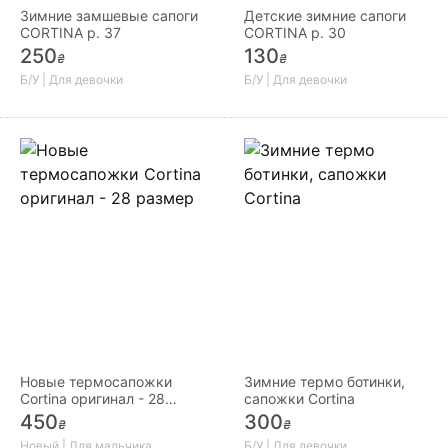
Зимние замшевые сапоги
Детские зимние сапоги
CORTINA р. 37
CORTINA р. 30
250
130
₴
₴
Б/У | Для девочки
Б/У | Для девочки
Новые термосапожки
Зимние термо ботинки,
Cortina оригинал - 28
сапожки Cortina
размер
450
300
₴
₴
Новый | Для мальчика
Б/У | Для девочки