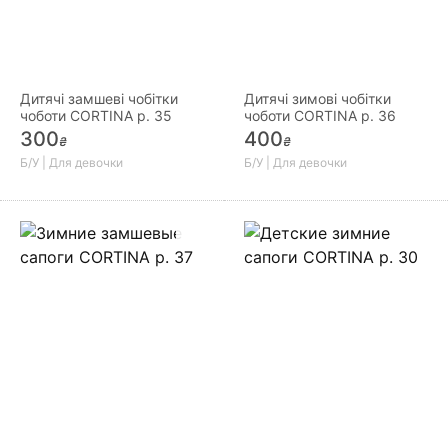
Дитячі замшеві чобітки
Дитячі зимові чобітки
чоботи CORTINA р. 35
чоботи CORTINA р. 36
300
400
₴
₴
Б/У | Для девочки
Б/У | Для девочки