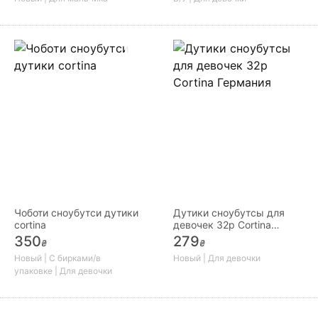
Чоботи сноубутси дутики
Дутики сноубутсы для
cortina
девочек 32р Cortina
Германия
350
279
₴
₴
Новый | С бирками/в
Новый | Для девочки
упаковке | Для девочки