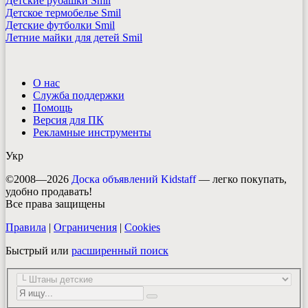
Детские рубашки Smil
Детское термобелье Smil
Детские футболки Smil
Летние майки для детей Smil
О нас
Служба поддержки
Помощь
Версия для ПК
Рекламные инструменты
Укр
©2008—2026
Доска объявлений Kidstaff
— легко покупать,
удобно продавать!
Все права защищены
Правила
|
Ограничения
|
Cookies
Быстрый или
расширенный поиск