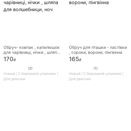
Обруч- ковпак , капелюшок
Обруч для пташки - ластівки
для чарівниці, нічки , шляпа
, сороки, ворони, пінгвінна
для волшебници, ноч
170
165
₴
₴
(2)
(1)
Новый | С бирками/в упаковке |
Новый | С бирками/в упаковке |
Для девочки
Для девочки