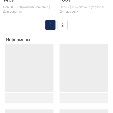
₴
₴
Новый | С бирками/в упаковке |
Новый | С бирками/в упаковке |
Для девочки
Для девочки
1
2
Информеры