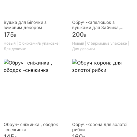
Вушка для Білочки з
Обруч-капелюшок з
зимовим декором
вушками для Зайчика,
Кролика ушки зайки
175
200
₴
₴
Новый | С бирками/в упаковке |
Новый | С бирками/в упаковке |
Для девочки
Для девочки
Обруч- сніжинка , ободок
Обруч-корона для золотої
-снежинка
рибки
145
160