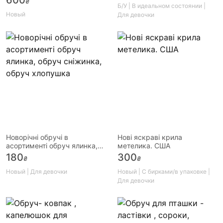
₴
Б/У | В идеальном состоянии |
Новый
Для девочки
Новорічні обручі в
Нові яскраві крила
асортименті обруч ялинка,
метелика. США
обруч сніжинка, обруч
180
300
₴
₴
хлопушка
Новый | Для девочки
Новый | С бирками/в упаковке |
Для девочки