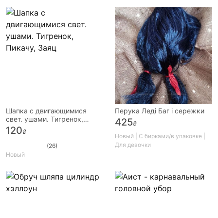
Шапка с двигающимися
Перука Леді Баг і сережки
свет. ушами. Тигренок,
425
₴
Пикачу, Заяц
120
₴
Новый | С бирками/в упаковке |
Для девочки
(26)
Новый