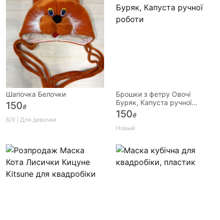
Шапочка Белочки
Брошки з фетру Овочі
Буряк, Капуста ручної
150
₴
роботи
150
₴
Б/У | Для девочки
Новый