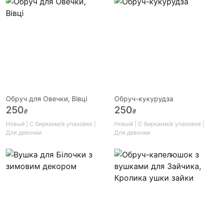
Обруч для Овечки, Вівці
Обруч-кукурудза
250
250
₴
₴
Новый | С бирками/в упаковке |
Новый | С бирками/в упаковке |
Для девочки
Для девочки