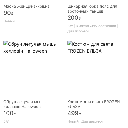
Маска Женщина-кошка
Шикарная юбка пояс для
восточных танцев.
90
₴
200
₴
Новый
Б/У | В идеальном состоянии |
Для девочки
Обруч летучая мышь
Костюм для свята FROZEN
хелловін Halloween
ЕЛЬЗА
100
499
₴
₴
Б/У
Новый | Для девочки