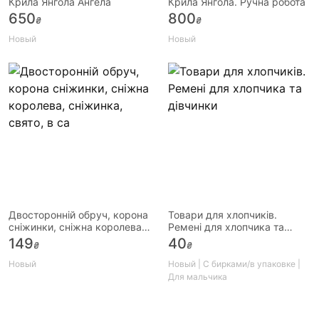
Крила Янгола Ангела
Крила Янгола. Ручна робота
650
800
₴
₴
Новый
Новый
Двосторонній обруч, корона
Товари для хлопчиків.
сніжинки, сніжна королева,
Ремені для хлопчика та
сніжинка, свято, в са
дівчинки
149
40
₴
₴
Новый
Новый | С бирками/в упаковке |
Для мальчика