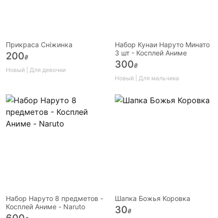
Прикраса Сніжинка
Набор Кунаи Наруто Минато
3 шт - Косплей Аниме
200
₴
300
₴
Новый | Для девочки
Новый | Для мальчика
Набор Наруто 8 предметов -
Шапка Божья Коровка
Косплей Аниме - Naruto
30
₴
600