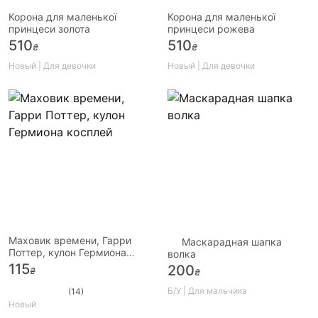
Корона для маленької
Корона для маленької
принцеси золота
принцеси рожева
510
510
₴
₴
Новый | Для девочки
Новый | Для девочки
Маховик времени, Гарри
Маскарадная шапка
Поттер, кулон Гермиона
волка
косплей
115
200
₴
₴
Б/У | Для мальчика
(14)
Новый