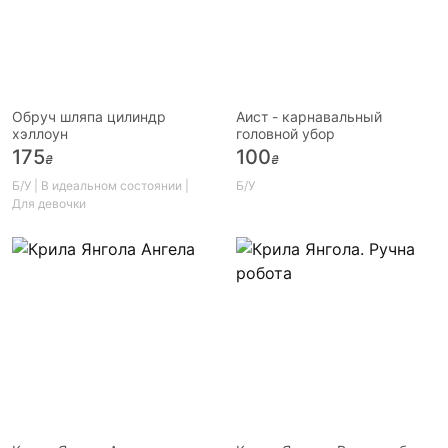
Обруч шляпа цилиндр
Аист - карнавальный
хэллоун
головной убор
175
100
₴
₴
Б/У | В идеальном состоянии |
Б/У
Для девочки