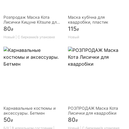
Розпродаж Маска Кота
Маска кубічна для
Лисички Кицуне Kitsune для
квадробіки, пластик
квадробіки
80
115
₴
₴
Новый | С бирками/в упаковке
Новый
Карнавальные костюмы и
РОЗПРОДАЖ Маска Кота
аксессуары. Бетмен
Лисички для квадробіки
50
80
₴
₴
Б/У | В идеальном состоянии |
Новый | С бирками/в упаковке