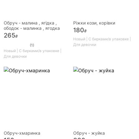
Обруч - малина , ягідка ,
Ріжки кози, корівки
ободок - малинка , ягодка
180
₴
265
₴
Новый | С бирками/в упаковке |
Для девочки
(1)
Новый | С бирками/в упаковке |
Для девочки
Обруч-хмаринка
Обруч - жуйка