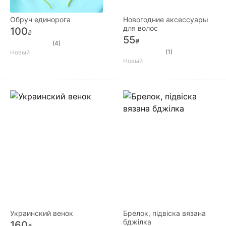
Обруч единорога
Новогодние аксессуары
для волос
100
₴
55
₴
(4)
(1)
Новый
Новый
Украинский венок
Брелок, підвіска вязана
бджілка
160