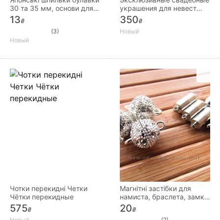
30 та 35 мм, основи для
украшения для невест
брошок
ручной работы
13
350
₴
₴
(3)
Новый
Новый
Чотки перекидні Четки
Магнітні застібки для
Чётки перекидные
намиста, браслета, замки
магнітні для біжутерії
575
20
₴
₴
Новый
(2)