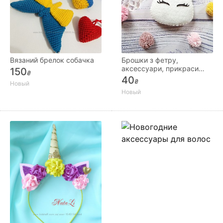
Вязаний брелок собачка
Брошки з фетру,
аксессуари, прикраси
150
₴
ручної роботи
40
₴
Новый
Новый