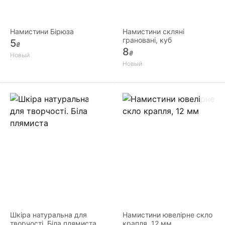
Намистини Бірюза
Намистини скляні
грановані, куб
5
₴
8
₴
Новый
Новый
Шкіра натуральна для
Намистини ювелірне скло
творчості. Біла плямиста
крапля, 12 мм