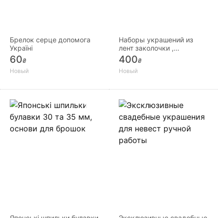
Брелок серце допомога
Наборы украшений из
Україні
лент заколочки ,
резиночки, обручи
60
400
₴
₴
Новый
Новый
Японські шпильки булавки
Эксклюзивные свадебные