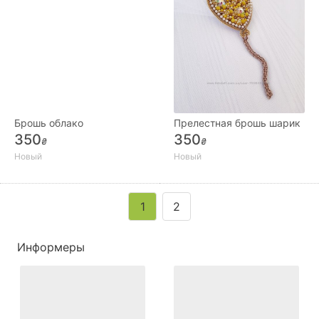
Брошь облако
Прелестная брошь шарик
350
350
₴
₴
Новый
Новый
1
2
Информеры