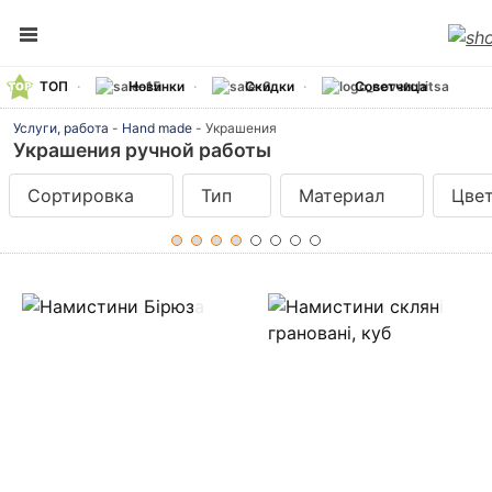
ТОП
Новинки
Скидки
Советчица
Услуги, работа
-
Hand made
-
Украшения
Украшения ручной работы
Сортировка
Тип
Материал
Цве