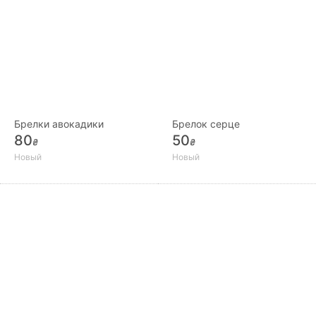
Брелки авокадики
Брелок серце
80
50
₴
₴
Новый
Новый