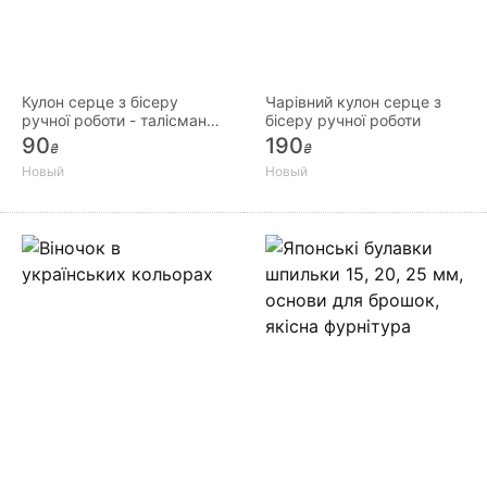
Кулон серце з бісеру
Чарівний кулон серце з
ручної роботи - талісман
бісеру ручної роботи
вдачі
90
190
₴
₴
Новый
Новый