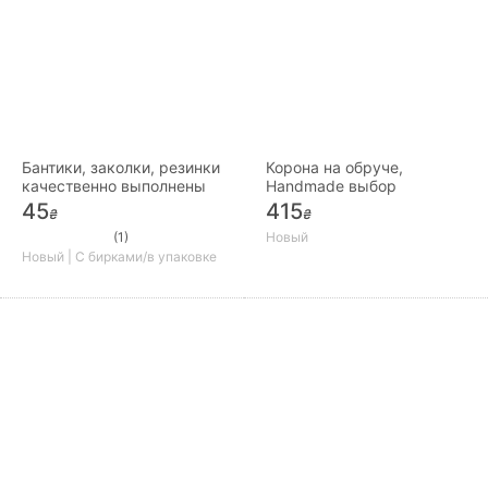
Бантики, заколки, резинки
Корона на обруче,
качественно выполнены
Handmade выбор
45
415
₴
₴
(1)
Новый
Новый | С бирками/в упаковке