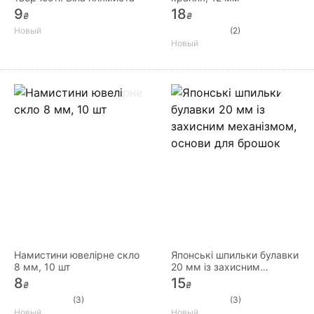
9
18
₴
₴
Новый
(2)
Новый
Намистини ювелірне скло
Японські шпильки булавки
8 мм, 10 шт
20 мм із захисним
механізмом, основи для
8
15
₴
₴
брошок
(3)
(3)
Новый
Новый