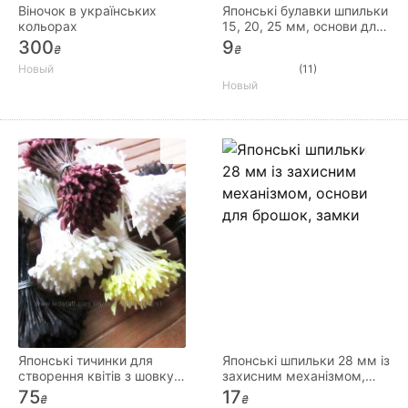
Віночок в українських
Японські булавки шпильки
кольорах
15, 20, 25 мм, основи для
брошок, якісна фурнітура
300
9
₴
₴
Новый
(11)
Новый
Японські тичинки для
Японські шпильки 28 мм із
створення квітів з шовку
захисним механізмом,
шкіри полімерної глини
основи для брошок, замки
75
17
₴
₴
цукров