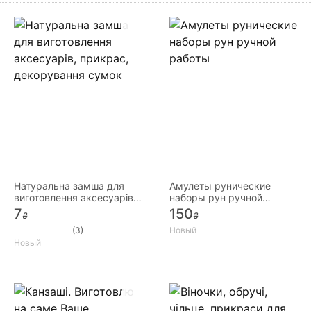
Натуральна замша для
Амулеты рунические
виготовлення аксесуарів,
наборы рун ручной
прикрас, декорування
работы
7
150
₴
₴
сумок
(3)
Новый
Новый