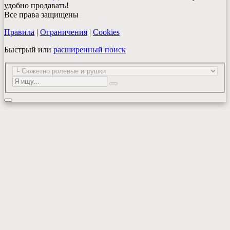
удобно продавать!
Все права защищены
Правила
|
Ограничения
|
Cookies
Быстрый или
расширенный поиск