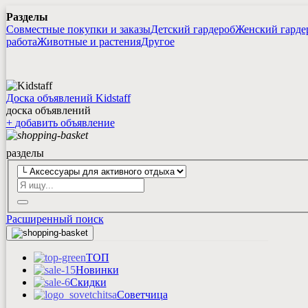
Разделы
Совместные покупки и заказы
Детский гардероб
Женский гарде
работа
Животные и растения
Другое
Доска объявлений Kidstaff
доска объявлений
+
добавить
объявление
разделы
Расширенный поиск
ТОП
Новинки
Скидки
Советчица