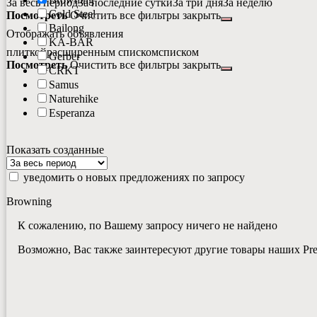
За весь период
За последние сутки
За три дня
За неделю
Cold Steel
Посмотреть
Очистить все фильтры
закрыть
Bailong
Отображать объявления
KA-BAR
плиткой
расширенным списком
списком
Gerber
Посмотреть
Очистить все фильтры
закрыть
CRKT
Samus
Naturehike
Esperanza
Показать созданные
уведомить о новых предложениях по запросу
Browning
К сожалению, по Вашему запросу ничего не найдено
Возможно, Вас также заинтересуют другие товары наших Pr