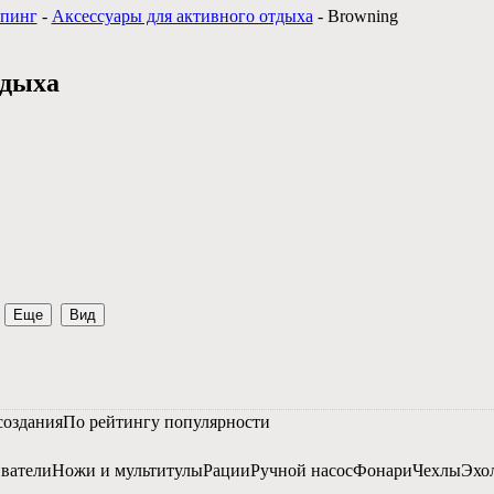
мпинг
-
Аксессуары для активного отдыха
-
Browning
тдыха
Еще
Вид
создания
По рейтингу популярности
ватели
Ножи и мультитулы
Рации
Ручной насос
Фонари
Чехлы
Эхо