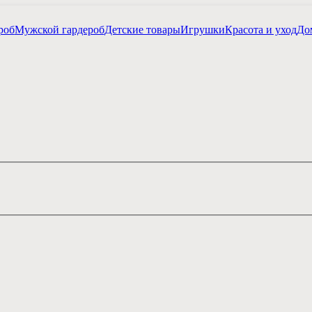
роб
Мужской гардероб
Детские товары
Игрушки
Красота и уход
Дом