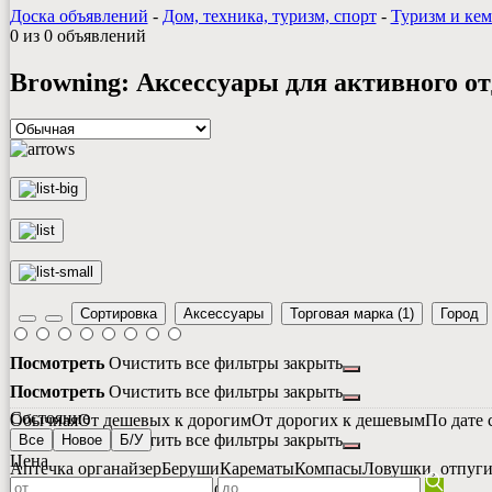
Доска объявлений
-
Дом, техника, туризм, спорт
-
Туризм и ке
0 из 0 объявлений
Browning: Аксессуары для активного о
Сортировка
Аксессуары
Торговая марка
(1)
Город
Посмотреть
Очистить все фильтры
закрыть
Посмотреть
Очистить все фильтры
закрыть
Состояние
Обычная
От дешевых к дорогим
От дорогих к дешевым
По дате 
Посмотреть
Очистить все фильтры
закрыть
Все
Новое
Б/У
Цена
Аптечка органайзер
Беруши
Карематы
Компасы
Ловушки, отпуги
Посмотреть
Очистить все фильтры
закрыть