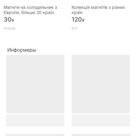
Магніти на холодильник з
Колекція магнітів з різних
Європи, більше 20 країн.
країн
30
120
₴
₴
Новый
Б/У
Информеры