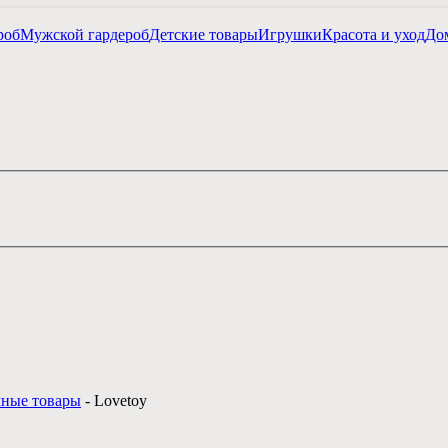
роб
Мужской гардероб
Детские товары
Игрушки
Красота и уход
Дом
ные товары
-
Lovetoy