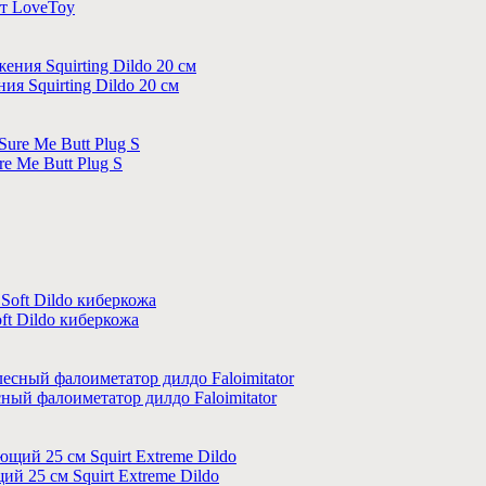
от LoveToy
 Squirting Dildo 20 см
e Me Butt Plug S
ft Dildo киберкожа
ый фалоиметатор дилдо Faloimitator
 25 см Squirt Extreme Dildo