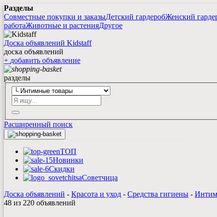
Разделы
Совместные покупки и заказы
Детский гардероб
Женский гарде
работа
Животные и растения
Другое
Доска объявлений Kidstaff
доска объявлений
+
добавить
объявление
разделы
Расширенный поиск
ТОП
Новинки
Скидки
Советчица
Доска объявлений
-
Красота и уход
-
Средства гигиены
-
Интим
48 из 220 объявлений