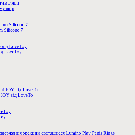
муляції
 Silicone 7
ід LoveToy
 JOY від LoveTo
Toy