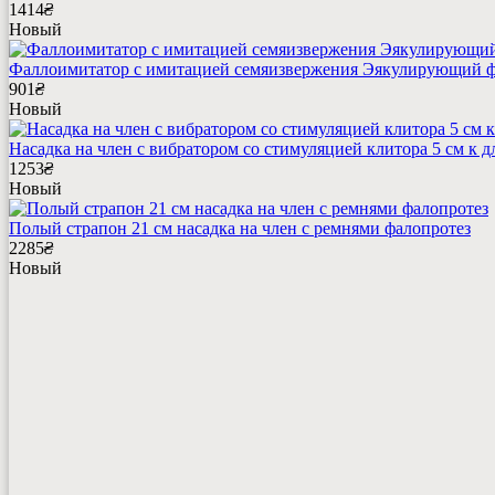
1414
₴
Новый
Фаллоимитатор с имитацией семяизвержения Эякулирующий фалл
901
₴
Новый
Насадка на член с вибратором со стимуляцией клитора 5 см к д
1253
₴
Новый
Полый страпон 21 см насадка на член с ремнями фалопротез
2285
₴
Новый