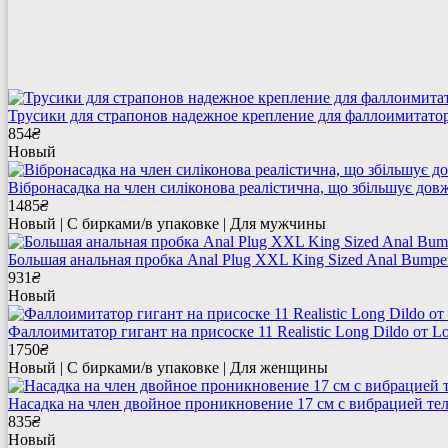
Трусики для страпонов надежное крепление для фаллоимитато
854
₴
Новый
Вібронасадка на член силіконова реалістична, що збільшує дов
1485
₴
Новый | С бирками/в упаковке | Для мужчины
Большая анальная пробка Anal Plug XXL King Sized Anal Bumpe
931
₴
Новый
Фаллоимитатор гигант на присоске 11 Realistic Long Dildo от L
1750
₴
Новый | С бирками/в упаковке | Для женщины
Насадка на член двойное проникновение 17 см с вибрацией теле
835
₴
Новый