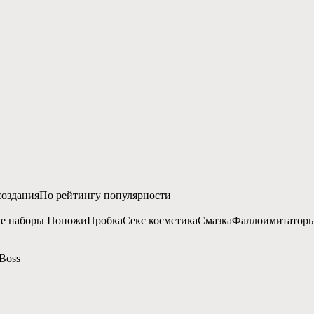
создания
По рейтингу популярности
е наборы
Поножи
Пробка
Секс косметика
Смазка
Фаллоимитатор
Boss