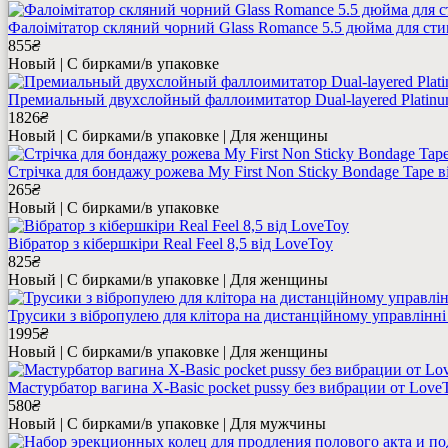
Фалоімітатор скляний чорний Glass Romance 5.5 дюйма для сти
855
₴
Новый | С бирками/в упаковке
Премиальный двухслойный фаллоимитатор Dual-layered Platinum
1826
₴
Новый | С бирками/в упаковке | Для женщины
Стрічка для бондажу рожева My First Non Sticky Bondage Tape в
265
₴
Новый | С бирками/в упаковке
Вібратор з кібершкіри Real Feel 8,5 від LoveToy
825
₴
Новый | С бирками/в упаковке | Для женщины
Трусики з вібропулею для клітора на дистанційному управлінні
1995
₴
Новый | С бирками/в упаковке | Для женщины
Мастурбатор вагина X-Basic pocket pussy без вибрации от Love
580
₴
Новый | С бирками/в упаковке | Для мужчины