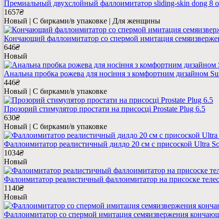
Премиальный двухслойный фаллоимитатор sliding-skin dong 8 
1657
₴
Новый | С бирками/в упаковке | Для женщины
Кончающий фаллоимитатор со спермой имитация семяизвержения
646
₴
Новый
Анальна пробка рожева для носіння з комфортним дизайном Sur
446
₴
Новый | С бирками/в упаковке
Прозорий стимулятор простати на присосці Prostate Plug 6.5
630
₴
Новый | С бирками/в упаковке
Фаллоимитатор реалистичный дилдо 20 см с присоской Ultra So
1034
₴
Новый
Фалоимитатор реалистичный фаллоимитатор на присоске телесн
1140
₴
Новый
Фаллоимитатор со спермой имитация семяизвержения кончающий