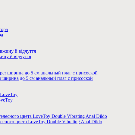
ра
жину й відчуття
r ширина до 5 см анальный плаг с присоской
oveToy
сного цвета LoveToy Double Vibrating Anal Dildo