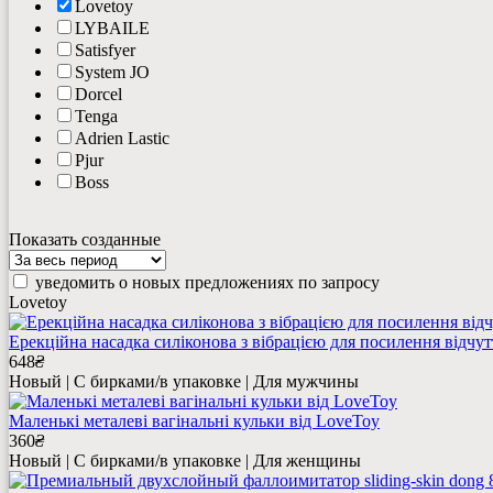
Lovetoy
LYBAILE
Satisfyer
System JO
Dorcel
Tenga
Adrien Lastic
Pjur
Boss
Показать созданные
уведомить о новых предложениях по запросу
Lovetoy
Ерекційна насадка силіконова з вібрацією для посилення відчутт
648
₴
Новый | С бирками/в упаковке | Для мужчины
Маленькі металеві вагінальні кульки від LoveToy
360
₴
Новый | С бирками/в упаковке | Для женщины