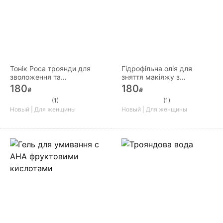
Тонік Роса троянди для
Гідрофільна олія для
зволоження та
зняття макіяжу з
заспокоєння шкіри
грейпфрутом від
180
180
₴
₴
Майстерні Зілля мавки
(1)
(1)
Новый | Для женщины
Новый | Для женщины