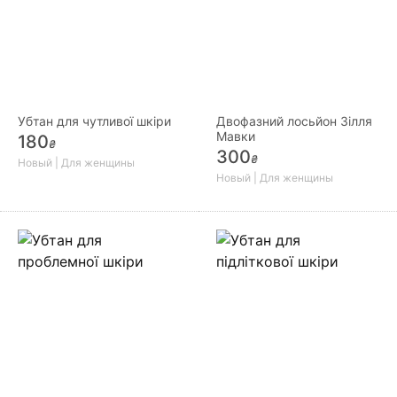
Убтан для чутливої шкіри
Двофазний лосьйон Зілля
Мавки
180
₴
300
₴
Новый | Для женщины
Новый | Для женщины