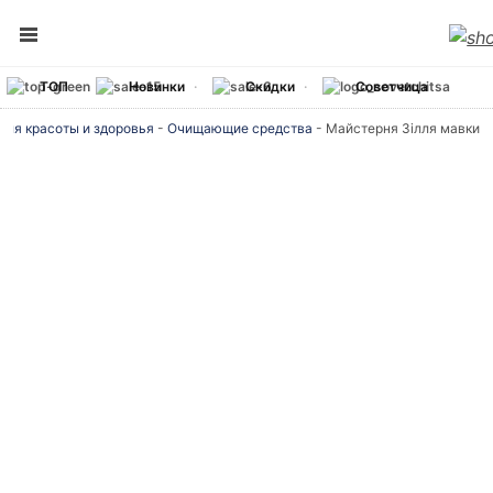
ТОП
Новинки
Скидки
Советчица
для красоты и здоровья
-
Очищающие средства
-
Майстерня Зілля мавки