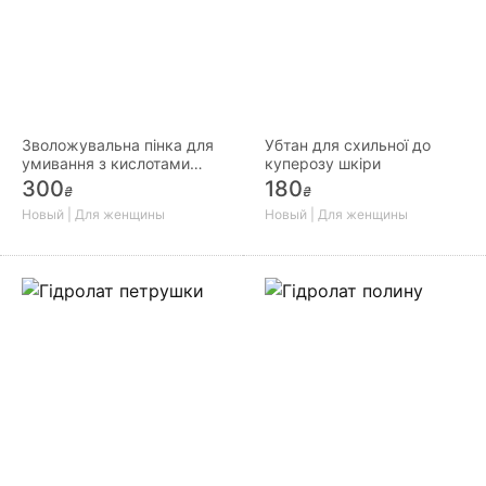
Зволожувальна пінка для
Убтан для схильної до
умивання з кислотами
куперозу шкіри
Мати Верба
300
180
₴
₴
Новый | Для женщины
Новый | Для женщины