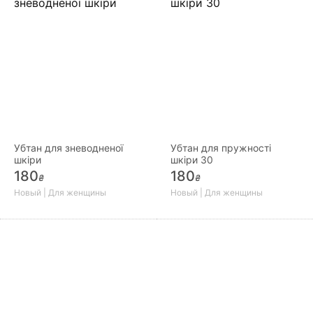
Убтан для зневодненої
Убтан для пружності
шкіри
шкіри 30
180
180
₴
₴
Новый | Для женщины
Новый | Для женщины