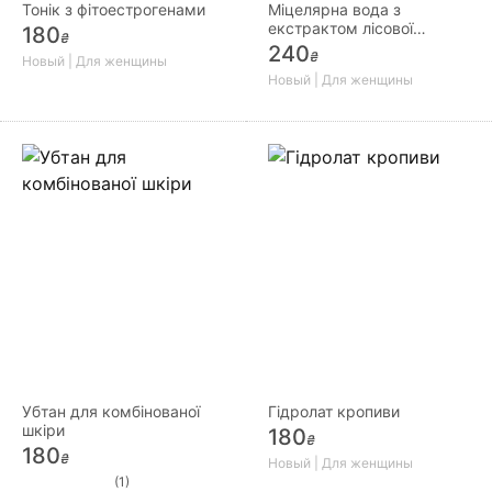
Тонік з фітоестрогенами
Міцелярна вода з
екстрактом лісової
180
₴
мальви
240
₴
Новый | Для женщины
Новый | Для женщины
Убтан для комбінованої
Гідролат кропиви
шкіри
180
₴
180
₴
Новый | Для женщины
(1)