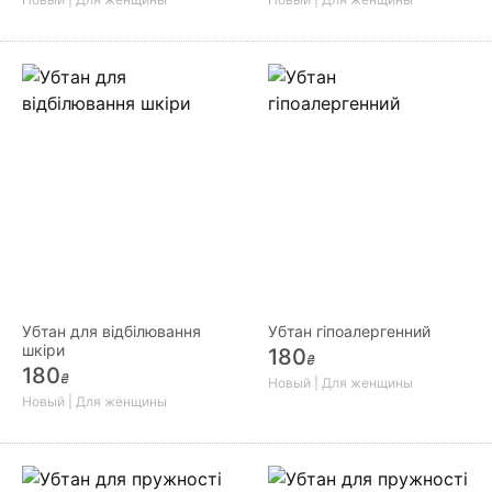
Убтан для відбілювання
Убтан гіпоалергенний
шкіри
180
₴
180
₴
Новый | Для женщины
Новый | Для женщины