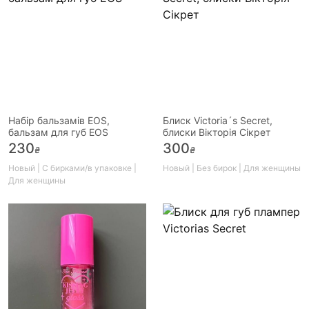
Набір бальзамів EOS,
Блиск Victoria´s Secret,
бальзам для губ EOS
блиски Вікторія Сікрет
230
300
₴
₴
Новый | С бирками/в упаковке |
Новый | Без бирок | Для женщины
Для женщины