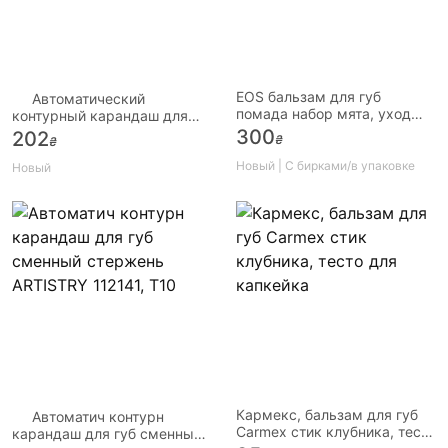
EOS бальзам для губ
Автоматический
помада набор мята, уход
контурный карандаш для
для губ мятный
губ сменный стержень
300
202
₴
₴
натуральный
ARTISTRY
Новый | С бирками/в упаковке
Новый
Кармекс, бальзам для губ
Автоматич контурн
Carmex стик клубника, тесто
карандаш для губ сменный