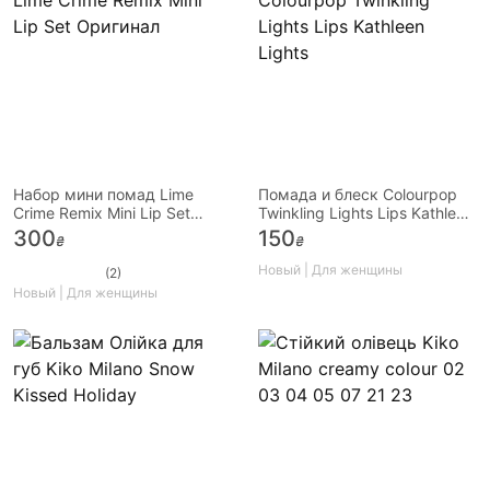
Набор мини помад Lime
Помада и блеск Colourpop
Crime Remix Mini Lip Set
Twinkling Lights Lips Kathleen
Оригинал
Lights
300
150
₴
₴
Новый | Для женщины
(2)
Новый | Для женщины