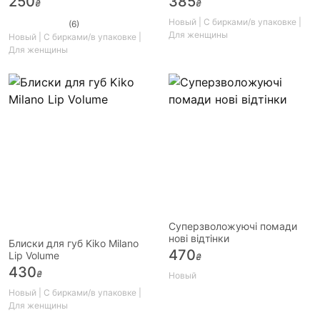
250
385
₴
₴
Новый | С бирками/в упаковке |
(6)
Для женщины
Новый | С бирками/в упаковке |
Для женщины
Суперзволожуючі помади
нові відтінки
Блиски для губ Kiko Milano
470
Lip Volume
₴
430
₴
Новый
Новый | С бирками/в упаковке |
Для женщины