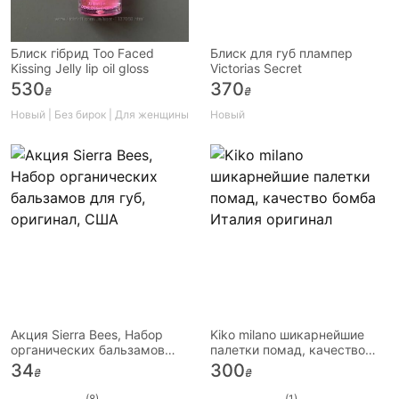
Блиск гібрид Too Faced
Блиск для губ плампер
Kissing Jelly lip oil gloss
Victorias Secret
530
370
₴
₴
Новый | Без бирок | Для женщины
Новый
Акция Sierra Bees, Набор
Kiko milano шикарнейшие
органических бальзамов
палетки помад, качество
для губ, оригинал, США
бомба Италия оригинал
34
300
₴
₴
(8)
(1)