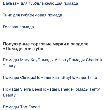
Бальзам для губ
Увлажняющая помада
Тинт для губ
Кремовая помада
Гелевая помада
Популярные торговые марки в разделе
«Помады для губ»
Помады Mary Kay
Помады Artistry
Помады Charlotte
Tilbury
Помады Clinique
Помады FarmStay
Помады Tarte
Помады Sierra Bees
Помады Laneige
Помады Fenty
Beauty
Помады Too Faced