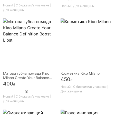
Новый | С бирками/в упаковке |
Новый | Для женщины
Для женщины
Матова губна помада Кіко
Косметика Кіко Milano
Milano Create Your Balance
450
₴
Definition Boost Lipst
400
₴
Новый | С бирками/в упаковке |
Для женщины
(1)
Новый | С бирками/в упаковке |
Для женщины