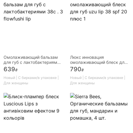
Омолаживающий бальзам
Люкс инновация
для губ с лактобактериями
омолаживающий блеск для
38с . 3 flowfushi lip
губ uzu lip 38 spf 20 плюс 1
639
790
₴
₴
Новый | С бирками/в упаковке |
Новый | С бирками/в упаковке |
Для женщины
Для женщины