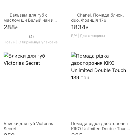
Бальзам для губ с
Chanel. Помада блиск,
маслом ши Белый чай и
duo, Франція 176
Цитрус Mary Kay
288
1834
₴
₴
Б/У | Для женщины
(4)
Новый | С бирками/в упаковке
Блиски для губ Victorias
Помада рідка двостороння
Secret
КІКО Unlimited Double Touch
139 тон