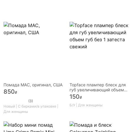
Помада MAC, оригинал, США
Topface плампер блеск для
губ увеличивающий объем
850
₴
губ без 1 затеста свежий
150
₴
(3)
Б/У | Для женщины
Новый | С бирками/в упаковке |
Для женщины