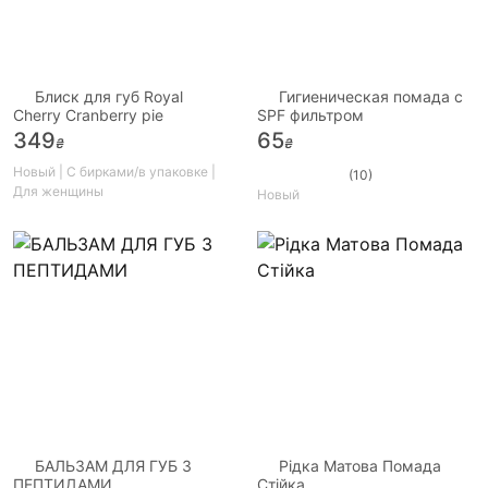
Блиск для губ Royal
Гигиеническая помада с
Cherry Cranberry pie
SPF фильтром
349
65
₴
₴
Новый | С бирками/в упаковке |
(10)
Для женщины
Новый
БАЛЬЗАМ ДЛЯ ГУБ З
Рідка Матова Помада
ПЕПТИДАМИ
Стійка