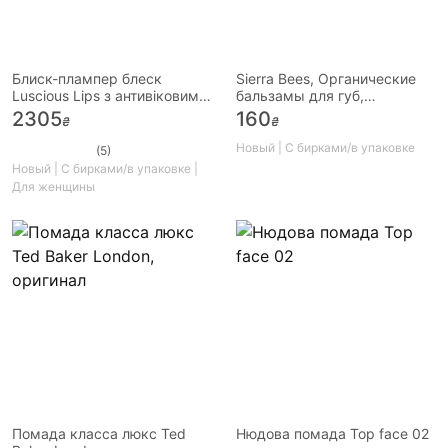
Блиск-плампер блеск
Sierra Bees, Органические
Luscious Lips з антивіковим
бальзамы для губ,
ефектом 9 кольорів
мандарин и ромашка, 4 шт.
2305
160
₴
₴
Новый | С бирками/в упаковке
(5)
Новый | С бирками/в упаковке |
Для женщины
Помада класса люкс Ted
Нюдова помада Top face 02