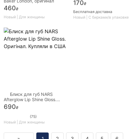
Baker London, оригинал
170
₴
460
₴
Бесплатная доставка
Новый | Для женщины
Новый | С бирками/в упаковке
Блиск для губ NARS
Afterglow Lip Shine Gloss.
Оригінал. Купляли в США
690
₴
(75)
Новый | Для женщины
»
1
2
3
4
5
6
…