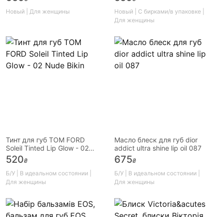
Новый | Для женщины
Новый | С бирками/в упаковке |
Для женщины
Тинт для губ TOM FORD
Масло блеск для губ dior
Soleil Tinted Lip Glow - 02
addict ultra shine lip oil 087
Nude Bikin
520
675
₴
₴
Б/У | В идеальном состоянии |
Б/У | В идеальном состоянии |
Для женщины
Для женщины