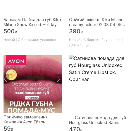
Бальзам Олійка для губ Kiko
Стійкий олівець Kiko Milano
Milano Snow Kissed Holiday
creamy colour 02 03 04 05
07 21 23
500
390
₴
₴
Новый | С бирками/в упаковке
Новый | С бирками/в упаковке |
Для женщины
Приймаю замовлення
Сатинова помада для губ
Кампанія Avon Ейвон
Hourglass Unlocked Satin
08/2026
Creme Lipstick. Оригінал
59
470
₴
₴