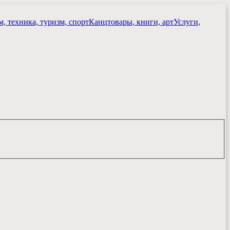
, техника, туризм, спорт
Канцтовары, книги, арт
Услуги,