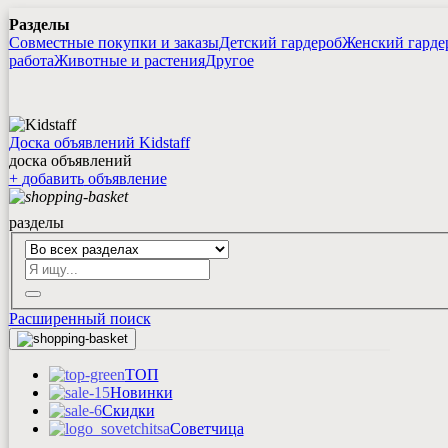
Разделы
Совместные покупки и заказы
Детский гардероб
Женский гарде
работа
Животные и растения
Другое
Доска объявлений Kidstaff
доска объявлений
+
добавить
объявление
разделы
Расширенный поиск
ТОП
Новинки
Скидки
Советчица