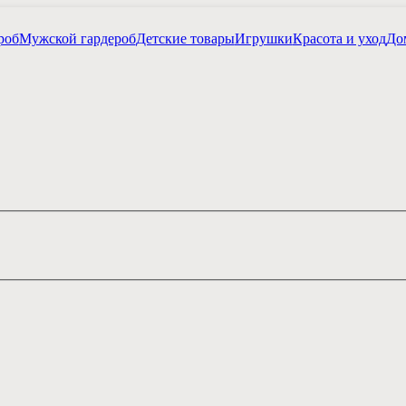
роб
Мужской гардероб
Детские товары
Игрушки
Красота и уход
Дом