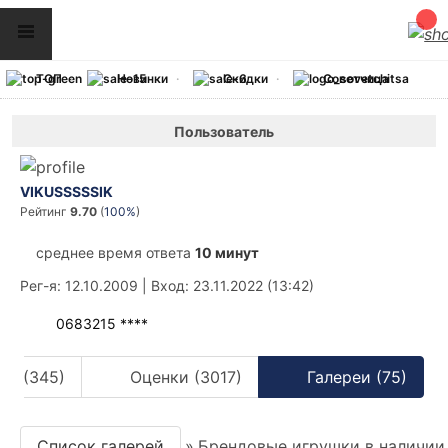
ТОП
Новинки
Скидки
Советчица
Пользователь
VIKUSSSSSIK
Рейтинг
9.70
(
100%
)
среднее время ответа
10 минут
Рег-я
: 12.10.2009
|
Вход
: 23.11.2022 (13:42)
0683215 ****
вы (345)
Оценки (3017)
Галереи (75)
Список галерей
»
Брендовые игрушки в наличии