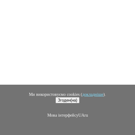
Ми використовуємо cookies (
докладніше
).
Згоден(на)
Мова iнтерфейсу
UA
ru