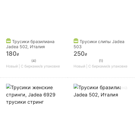
Трусики бразилиана
Трусики слипы Jadea
Jadea 502, Италия
503
180
250
₴
₴
(4)
(1)
Новый | С бирками/в упаковке
Новый | С бирками/в упаковке