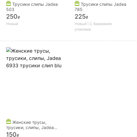
Трусики слипы Jadea
Трусики слипы Jadea
503
785
250
225
₴
₴
Новый
Новый | С бирками/в
упаковке
Женские трусы,
трусики, слипы, Jadea
6933 трусики слип blu
150
₴