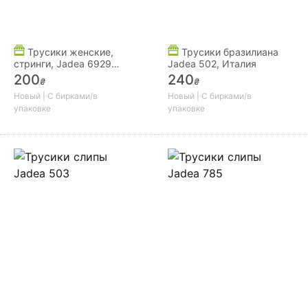
Трусики женские,
Трусики бразилиана
стринги, Jadea 6929
Jadea 502, Италия
трусики стринг
200
240
₴
₴
Новый | С бирками/в
Новый | С бирками/в
упаковке
упаковке