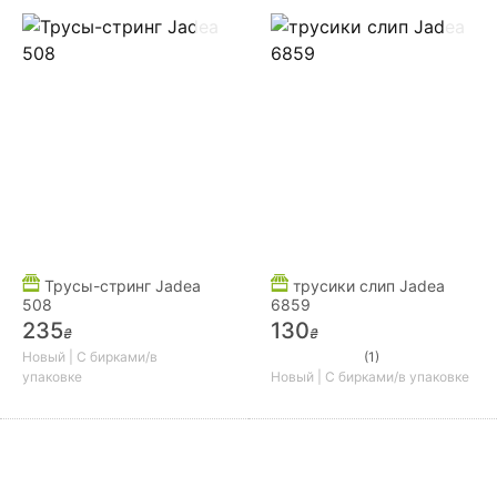
Трусы-стринг Jadea
трусики слип Jadea
508
6859
235
130
₴
₴
Новый | С бирками/в
(1)
упаковке
Новый | С бирками/в упаковке