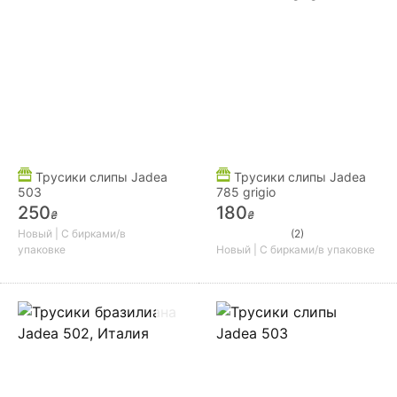
Трусики слипы Jadea
Трусики слипы Jadea
503
785 grigio
250
180
₴
₴
Новый | С бирками/в
(2)
упаковке
Новый | С бирками/в упаковке