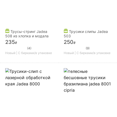
Трусы-стринг Jadea
Трусики слипы Jadea
508 из хлопка и модала
503
235
250
₴
₴
(4)
(9)
Новый | С бирками/в упаковке
Новый | С бирками/в упаковке