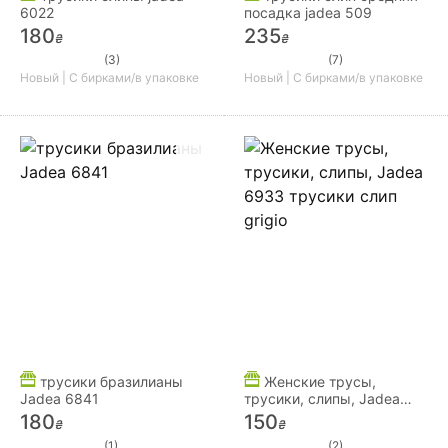
6022
посадка jadea 509
180
235
₴
₴
(3)
(7)
Новый | С бирками/в упаковке
Новый | С бирками/в упаковке
трусики бразилианы
Женские трусы,
Jadea 6841
трусики, слипы, Jadea
6933 трусики слип grigio
180
150
₴
₴
(1)
(2)