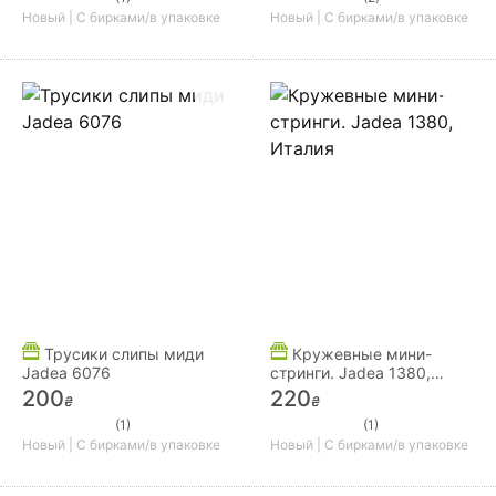
Новый | С бирками/в упаковке
Новый | С бирками/в упаковке
Трусики слипы миди
Кружевные мини-
Jadea 6076
стринги. Jadea 1380,
Италия
200
220
₴
₴
(1)
(1)
Новый | С бирками/в упаковке
Новый | С бирками/в упаковке