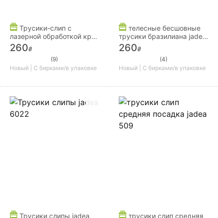
Трусики-слип с
телесные бесшовные
лазерной обработкой края
трусики бразилиана jadea
Jadea 8000
8001 cipria
260
260
₴
₴
(9)
(4)
Новый | С бирками/в упаковке
Новый | С бирками/в упаковке
Трусики слипы jadea
трусики слип средняя