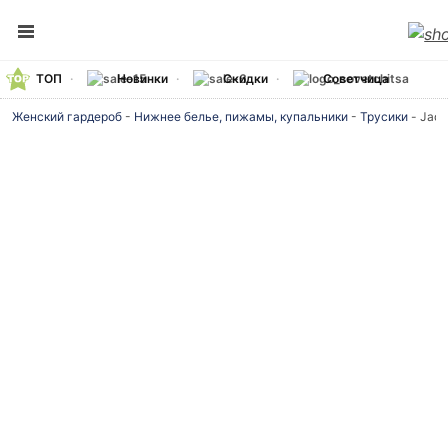
ТОП
Новинки
Скидки
Советчица
Женский гардероб
-
Нижнее белье, пижамы, купальники
-
Трусики
-
Jade