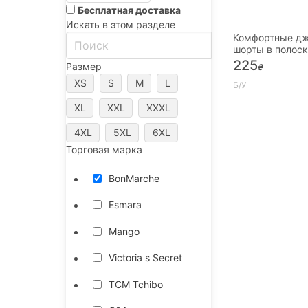
Бесплатная доставка
Искать в этом разделе
Комфортные д
шорты в полоск
18 - XL - 52
225
Размер
₴
XS
S
M
L
Б/У
XL
XXL
XXXL
4XL
5XL
6XL
Торговая марка
BonMarche
Esmara
Mango
Victoria s Secret
TCM Tchibo