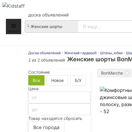
доска объявлений
РАЗДЕЛЫ
Доска объявлений
-
Женский гардероб
-
Штаны, юбки
-
Шо
Женские шорты BonM
2 из 2 объявлений
Состояние
BonMarche
Все
Новое
Б/У
Цена
Товар находится
сбросить
Все города