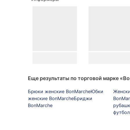
Еще результаты по торговой марке
«Bo
Брюки женские BonMarche
Юбки
Женск
женские BonMarche
Бриджи
BonMar
BonMarche
рубашк
футбол