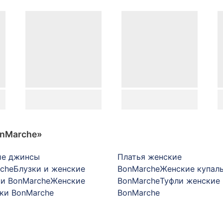
nMarche»
ие джинсы
Платья женские
che
Блузки и женские
BonMarche
Женские купал
и BonMarche
Женские
BonMarche
Туфли женские
ки BonMarche
BonMarche