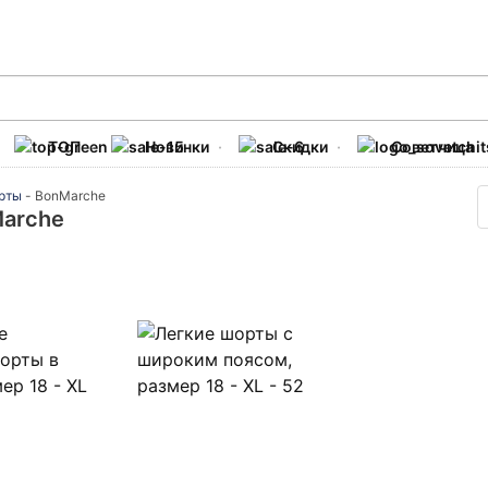
ТОП
Новинки
Скидки
Советчица
рты
-
BonMarche
arche