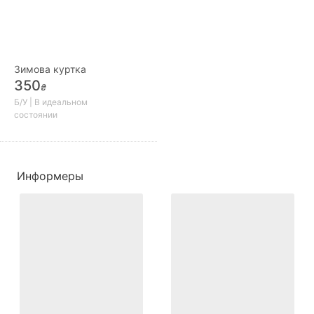
Зимова куртка
350
₴
Б/У | В идеальном
состоянии
Информеры