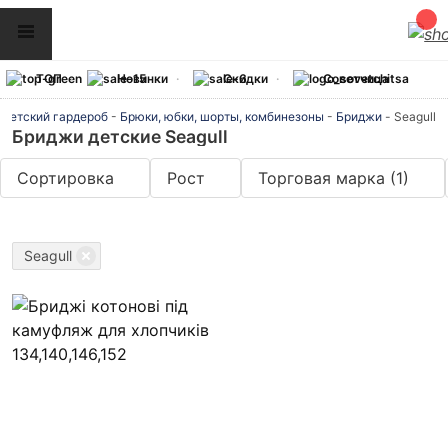
ТОП
Новинки
Скидки
Советчица
Детский гардероб
-
Брюки, юбки, шорты, комбинезоны
-
Бриджи
-
Seagull
Бриджи детские Seagull
Сортировка
Рост
Торговая марка
(1)
Seagull