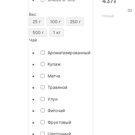
437
₴
(5)
Вес
Новый
25 г
100 г
250 г
500 г
1 кг
Чай
Ароматизированный
Купаж
Матча
Травяной
Улун
Фиточай
Фруктовый
Цветочный