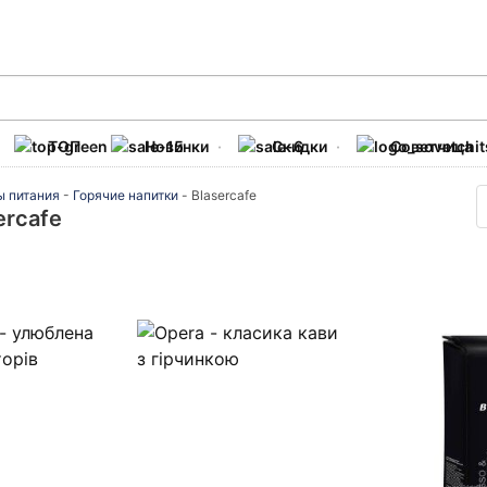
ТОП
Новинки
Скидки
Советчица
ы питания
-
Горячие напитки
-
Blasercafe
ercafe