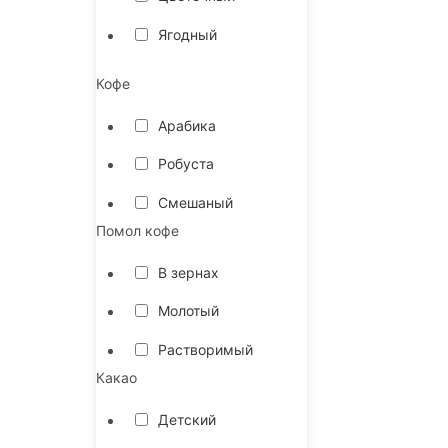
Ягодный
Кофе
Арабика
Робуста
Смешаный
Помол кофе
В зернах
Молотый
Растворимый
Какао
Детский