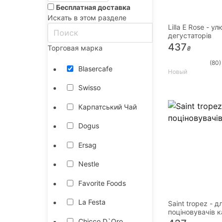
Бесплатная доставка
Искать в этом разделе
Lilla E Rose - у
дегустаторів
437
Торговая марка
₴
(80)
Blasercafe
Новый
Swisso
Карпатський Чай
Dogus
Ersag
Nestle
Favorite Foods
La Festa
Saint tropez - д
поціновувачів 
Chicco D`Oro