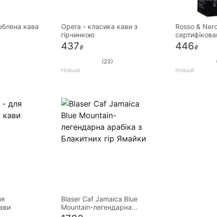
люблена кава
Opera - класика кави з
Rosso & Nero
гірчинкою
сертифікова
437
446
₴
₴
(23)
Новый
Новый
ля
Blaser Caf Jamaica Blue
кави
Mountain-легендарна
арабіка з Блакитних гір