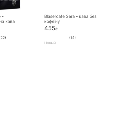
 -
Blasercafe Sera - кава без
на кава
кофеїну
455
₴
(22)
(14)
Новый