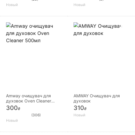
Новый
Новый
Amway очищувач для
AMWAY Очищувач для
духовок Oven Cleaner
духовок
500мл
300
310
₴
₴
(306)
Новый
Новый