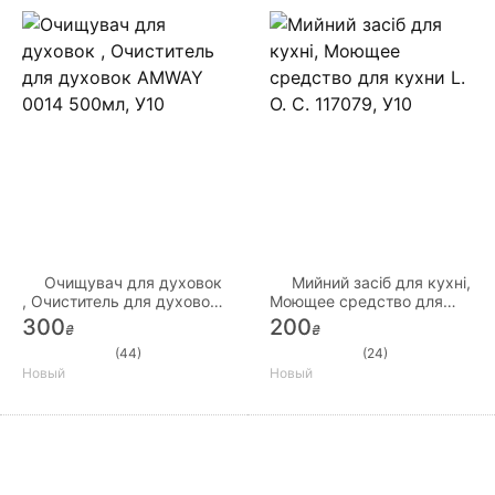
Очищувач для духовок
Мийний засіб для кухні,
, Очиститель для духовок
Моющее средство для
AMWAY 0014 500мл, У10
кухни L. O. C. 117079, У10
300
200
₴
₴
(44)
(24)
Новый
Новый