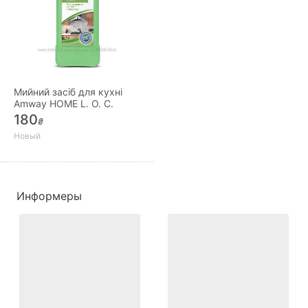
Мийний засіб для кухні
Amway HOME L. O. C.
180
₴
Новый
Информеры