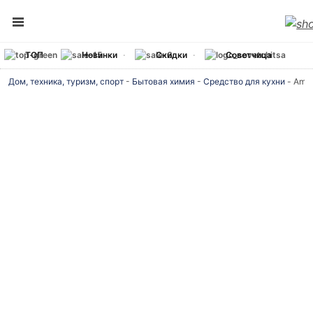
ТОП
Новинки
Скидки
Советчица
Дом, техника, туризм, спорт
-
Бытовая химия
-
Средство для кухни
-
Amw