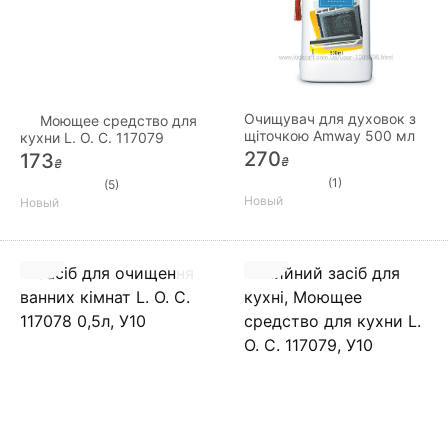
Очищувач для духовок з
Моющее средство для
щіточкою Amway 500 мл
кухни L. O. C. 117079
270
173
₴
₴
(1)
(5)
Новый
Новый