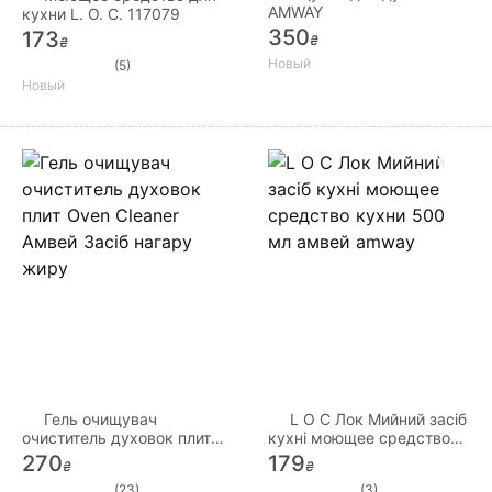
AMWAY
кухни L. O. C. 117079
350
173
₴
₴
Новый
(5)
Новый
Гель очищувач
L O C Лок Мийний засіб
очиститель духовок плит
кухні моющее средство
Oven Cleaner Амвей Засіб
кухни 500 мл амвей
270
179
₴
₴
нагару жиру
amway
(23)
(3)