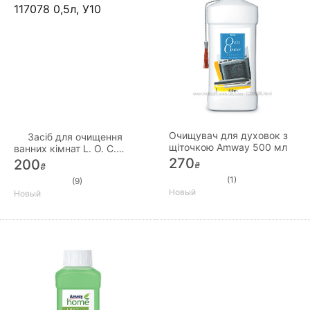
Очищувач для духовок з
Засіб для очищення
щіточкою Amway 500 мл
ванних кімнат L. O. C.
117078 0,5л, У10
270
200
₴
₴
(1)
(9)
Новый
Новый