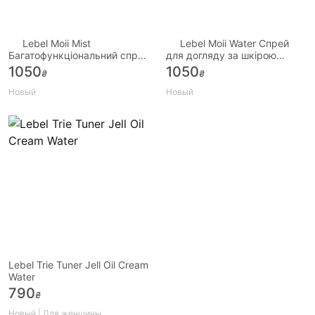
Lebel Moii Mist
Lebel Moii Water Спрей
Багатофункціональний спрей
для догляду за шкірою
для відновлення та надання
голови
1050
1050
₴
₴
обєм
Новый
Новый
Lebel Trie Tuner Jell Oil Cream
Water
790
₴
Новый | Для женщины