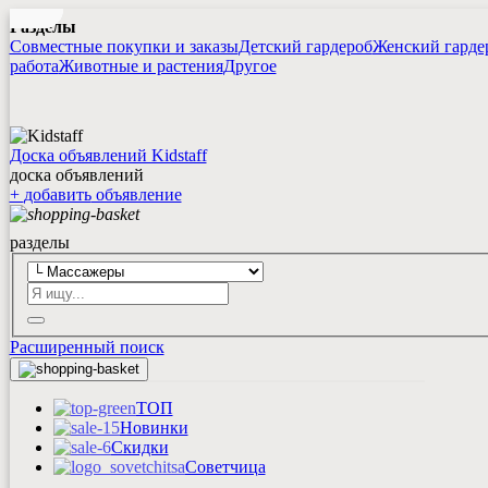
Разделы
Совместные покупки и заказы
Детский гардероб
Женский гарде
работа
Животные и растения
Другое
Доска объявлений Kidstaff
доска объявлений
+
добавить
объявление
разделы
Расширенный поиск
ТОП
Новинки
Скидки
Советчица