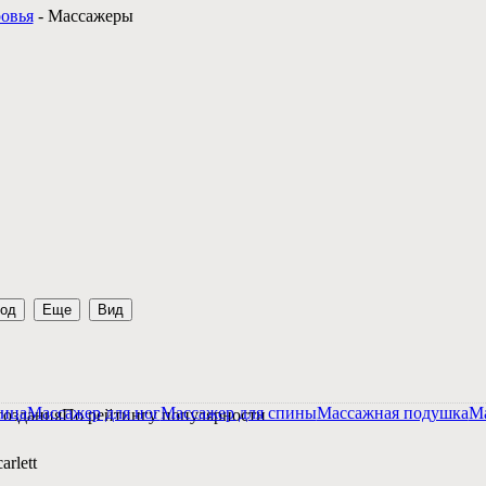
ровья
-
Массажеры
род
Еще
Вид
лица
Массажер для ног
Массажер для спины
Массажная подушка
Ма
создания
По рейтингу популярности
arlett