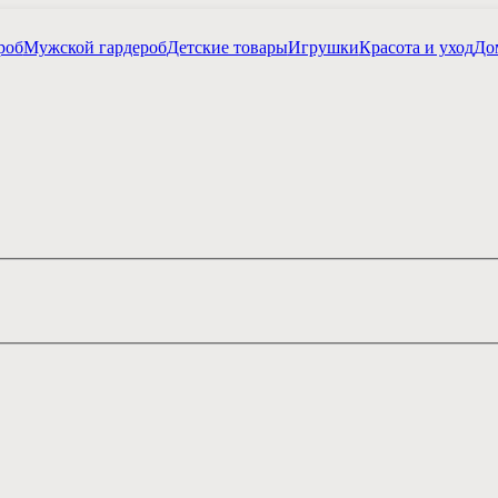
роб
Мужской гардероб
Детские товары
Игрушки
Красота и уход
Дом