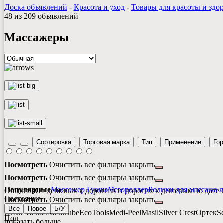
Доска объявлений
-
Красота и уход
-
Товары для красоты и здо
48 из 209 объявлений
Массажеры
Сортировка
Торговая марка
Тип
Применение
Го
Посмотреть
Очистить все фильтры
закрыть
Посмотреть
Очистить все фильтры
закрыть
Популярные
Массажер Гуаша
Мезороллер
Ролики для массажа 
Обычная
От дешевых к дорогим
От дорогих к дешевым
По дате 
Состояние
Посмотреть
Очистить все фильтры
закрыть
Все
Новое
Б/У
Geske
Beurer
Medicube
EcoTools
Medi-Peel
Masil
Silver Crest
Ортек
Sc
Пол
показать больше