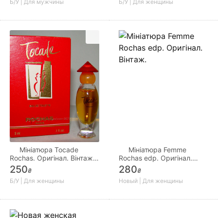
Б/У | Для мужчины
Б/У | Для женщины
Мініатюра Tocade
Мініатюра Femme
Rochas. Оригінал. Вінтаж.
Rochas edp. Оригінал.
2.
Вінтаж.
250
280
₴
₴
Б/У | Для женщины
Новый | Для женщины