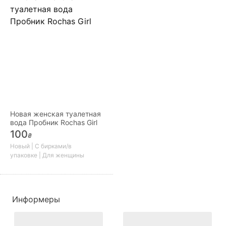
Новая женская туалетная
вода Пробник Rochas Girl
100
₴
Новый | С бирками/в
упаковке | Для женщины
Информеры