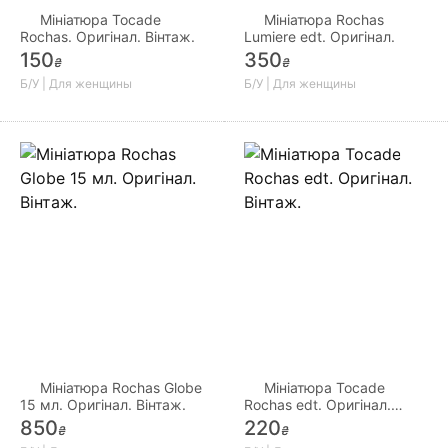
Мініатюра Tocade
Мініатюра Rochas
Rochas. Оригінал. Вінтаж.
Lumiere edt. Оригінал.
150
350
₴
₴
Б/У | Для женщины
Б/У | Для женщины
Мініатюра Rochas Globe
Мініатюра Tocade
15 мл. Оригінал. Вінтаж.
Rochas edt. Оригінал.
Вінтаж.
850
220
₴
₴